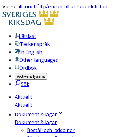
Video
Till innehåll på sidan
Till anförandelistan
Lättläst
Teckenspråk
In English
Other languages
Ordbok
Aktivera lyssna
Sök
Aktuellt
Aktuellt
Dokument & lagar
Dokument & lagar
Beställ och ladda ner