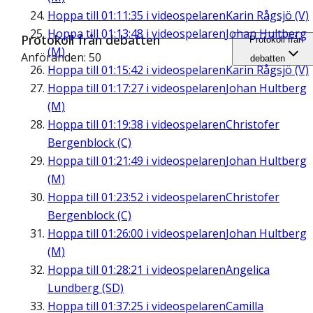
Hoppa till
01:11:35
i videospelaren
Karin Rågsjö (V)
Hoppa till
01:13:48
i videospelaren
Johan Hultberg
Protokoll från debatten
Protokoll från
(M)
Anföranden: 50
debatten
Hoppa till
01:15:42
i videospelaren
Karin Rågsjö (V)
Hoppa till
01:17:27
i videospelaren
Johan Hultberg
(M)
Hoppa till
01:19:38
i videospelaren
Christofer
Bergenblock (C)
Hoppa till
01:21:49
i videospelaren
Johan Hultberg
(M)
Hoppa till
01:23:52
i videospelaren
Christofer
Bergenblock (C)
Hoppa till
01:26:00
i videospelaren
Johan Hultberg
(M)
Hoppa till
01:28:21
i videospelaren
Angelica
Lundberg (SD)
Hoppa till
01:37:25
i videospelaren
Camilla