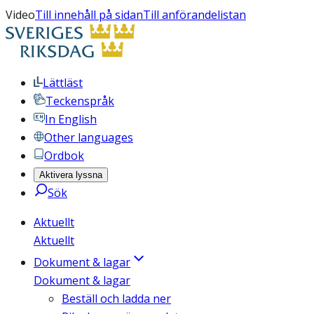
Video
Till innehåll på sidan
Till anförandelistan
Lättläst
Teckenspråk
In English
Other languages
Ordbok
Aktivera lyssna
Sök
Aktuellt
Aktuellt
Dokument & lagar
Dokument & lagar
Beställ och ladda ner