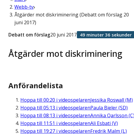
Webb-tv
Åtgärder mot diskriminering (Debatt om förslag 20
juni 2017)
Debatt om förslag
20 juni 2017
49 minuter 36 sekunder
Åtgärder mot diskriminering
Anförandelista
Hoppa till
00:20
i videospelaren
Jessika Roswall (M)
Hoppa till
05:13
i videospelaren
Paula Bieler (SD)
Hoppa till
08:13
i videospelaren
Annika Qarlsson (C
Hoppa till
11:51
i videospelaren
Ali Esbati (V)
Hoppa till
19:27
i videospelaren
Fredrik Malm (L)