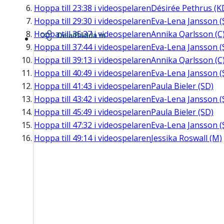
Hoppa till
23:38
i videospelaren
Désirée Pethrus (K
Hoppa till
29:30
i videospelaren
Eva-Lena Jansson (
Hoppa till
35:37
i videospelaren
Annika Qarlsson (C
Dela/Bädda in
Hoppa till
37:44
i videospelaren
Eva-Lena Jansson (
Hoppa till
39:13
i videospelaren
Annika Qarlsson (C
Hoppa till
40:49
i videospelaren
Eva-Lena Jansson (
Hoppa till
41:43
i videospelaren
Paula Bieler (SD)
Hoppa till
43:42
i videospelaren
Eva-Lena Jansson (
Hoppa till
45:49
i videospelaren
Paula Bieler (SD)
Hoppa till
47:32
i videospelaren
Eva-Lena Jansson (
Hoppa till
49:14
i videospelaren
Jessika Roswall (M)