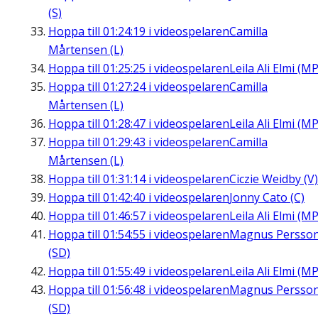
(S)
Hoppa till
01:24:19
i videospelaren
Camilla
Mårtensen (L)
Hoppa till
01:25:25
i videospelaren
Leila Ali Elmi (MP
Hoppa till
01:27:24
i videospelaren
Camilla
Mårtensen (L)
Hoppa till
01:28:47
i videospelaren
Leila Ali Elmi (MP
Hoppa till
01:29:43
i videospelaren
Camilla
Mårtensen (L)
Hoppa till
01:31:14
i videospelaren
Ciczie Weidby (V)
Hoppa till
01:42:40
i videospelaren
Jonny Cato (C)
Hoppa till
01:46:57
i videospelaren
Leila Ali Elmi (MP
Hoppa till
01:54:55
i videospelaren
Magnus Persso
(SD)
Hoppa till
01:55:49
i videospelaren
Leila Ali Elmi (MP
Hoppa till
01:56:48
i videospelaren
Magnus Persso
(SD)