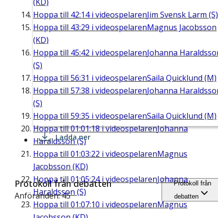
(KD)
Hoppa till
42:14
i videospelaren
Jim Svensk Larm (S)
Hoppa till
43:29
i videospelaren
Magnus Jacobsson
(KD)
Hoppa till
45:42
i videospelaren
Johanna Haraldsso
(S)
Hoppa till
56:31
i videospelaren
Saila Quicklund (M)
Hoppa till
57:38
i videospelaren
Johanna Haraldsso
(S)
Hoppa till
59:35
i videospelaren
Saila Quicklund (M)
Hoppa till
01:01:18
i videospelaren
Johanna
Ladda ner
Haraldsson (S)
Hoppa till
01:03:22
i videospelaren
Magnus
Jacobsson (KD)
Hoppa till
01:05:24
i videospelaren
Johanna
Protokoll från debatten
Protokoll från
Haraldsson (S)
Anföranden: 45
debatten
Hoppa till
01:07:10
i videospelaren
Magnus
Jacobsson (KD)