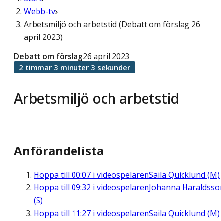
Webb-tv
Arbetsmiljö och arbetstid (Debatt om förslag 26
april 2023)
Debatt om förslag
26 april 2023
2 timmar 3 minuter 3 sekunder
Arbetsmiljö och arbetstid
Anförandelista
Hoppa till
00:07
i videospelaren
Saila Quicklund (M)
Hoppa till
09:32
i videospelaren
Johanna Haraldsso
(S)
Hoppa till
11:27
i videospelaren
Saila Quicklund (M)