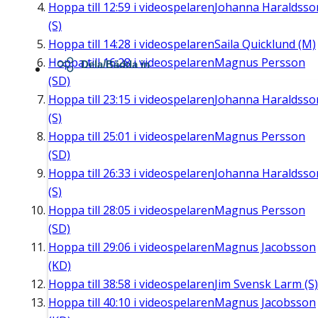
Hoppa till
12:59
i videospelaren
Johanna Haraldsso
(S)
Hoppa till
14:28
i videospelaren
Saila Quicklund (M)
Hoppa till
16:28
i videospelaren
Magnus Persson
Dela/Bädda in
(SD)
Hoppa till
23:15
i videospelaren
Johanna Haraldsso
(S)
Hoppa till
25:01
i videospelaren
Magnus Persson
(SD)
Hoppa till
26:33
i videospelaren
Johanna Haraldsso
(S)
Hoppa till
28:05
i videospelaren
Magnus Persson
(SD)
Hoppa till
29:06
i videospelaren
Magnus Jacobsson
(KD)
Hoppa till
38:58
i videospelaren
Jim Svensk Larm (S)
Hoppa till
40:10
i videospelaren
Magnus Jacobsson