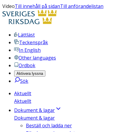
Video
Till innehåll på sidan
Till anförandelistan
Lättläst
Teckenspråk
In English
Other languages
Ordbok
Aktivera lyssna
Sök
Aktuellt
Aktuellt
Dokument & lagar
Dokument & lagar
Beställ och ladda ner