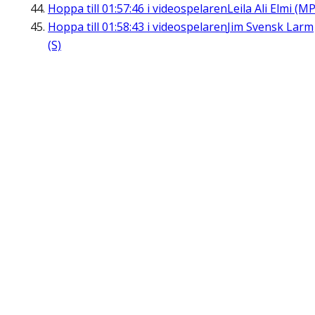
Hoppa till
01:57:46
i videospelaren
Leila Ali Elmi (MP
Hoppa till
01:58:43
i videospelaren
Jim Svensk Larm
(S)