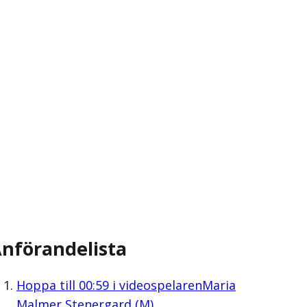
nförandelista
Hoppa till
00:59
i videospelaren
Maria
Malmer Stenergard (M)