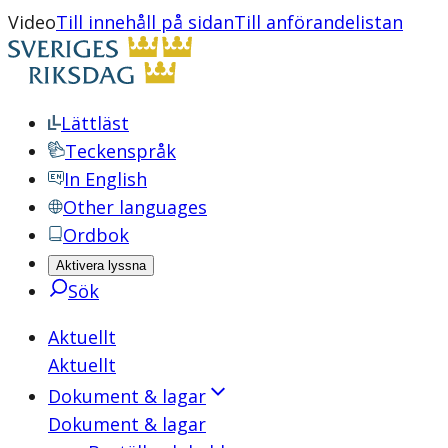
Video
Till innehåll på sidan
Till anförandelistan
Lättläst
Teckenspråk
In English
Other languages
Ordbok
Aktivera lyssna
Sök
Aktuellt
Aktuellt
Dokument & lagar
Dokument & lagar