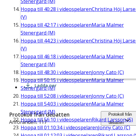
Stenergard (M)
Hoppa till
40:28
i videospelaren
Christina Höj Lars
(V)
Hoppa till
42:17
i videospelaren
Maria Malmer
Stenergard (M)
Hoppa till
44:23
i videospelaren
Christina Höj Lars
(V)
Hoppa till
46:18
i videospelaren
Maria Malmer
Stenergard (M)
Hoppa till
48:30
i videospelaren
Jonny Cato (C)
Hoppa till
50:15
i videospelaren
Maria Malmer
Ladda ner
Stenergard (M)
Hoppa till
52:08
i videospelaren
Jonny Cato (C)
Hoppa till
54:03
i videospelaren
Maria Malmer
Stenergard (M)
Protokoll från debatten
Protokoll från
Hoppa till
56:10
i videospelaren
Rikard Larsson (S)
Anföranden: 117
debatten
Hoppa till
01:10:34
i videospelaren
Jonny Cato (C)
Hoppa till
01:12:03
i videospelaren
Rikard Larsson (