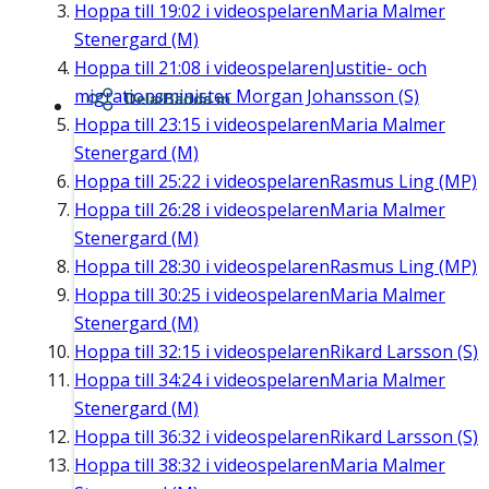
Hoppa till
19:02
i videospelaren
Maria Malmer
Stenergard (M)
Hoppa till
21:08
i videospelaren
Justitie- och
migrationsminister Morgan Johansson (S)
Dela/Bädda in
Hoppa till
23:15
i videospelaren
Maria Malmer
Stenergard (M)
Hoppa till
25:22
i videospelaren
Rasmus Ling (MP)
Hoppa till
26:28
i videospelaren
Maria Malmer
Stenergard (M)
Hoppa till
28:30
i videospelaren
Rasmus Ling (MP)
Hoppa till
30:25
i videospelaren
Maria Malmer
Stenergard (M)
Hoppa till
32:15
i videospelaren
Rikard Larsson (S)
Hoppa till
34:24
i videospelaren
Maria Malmer
Stenergard (M)
Hoppa till
36:32
i videospelaren
Rikard Larsson (S)
Hoppa till
38:32
i videospelaren
Maria Malmer