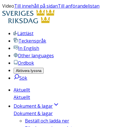
Video
Till innehåll på sidan
Till anförandelistan
Lättläst
Teckenspråk
In English
Other languages
Ordbok
Aktivera lyssna
Sök
Aktuellt
Aktuellt
Dokument & lagar
Dokument & lagar
Beställ och ladda ner