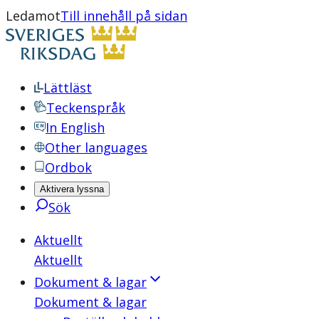
Ledamot
Till innehåll på sidan
Lättläst
Teckenspråk
In English
Other languages
Ordbok
Aktivera lyssna
Sök
Aktuellt
Aktuellt
Dokument & lagar
Dokument & lagar