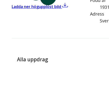
Född år
,
Ulla Tillander (C)
Ladda ner högupplöst bild
193
Adress
Sver
Alla uppdrag