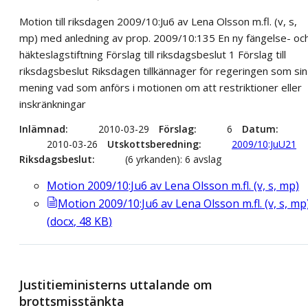
Motion till riksdagen 2009/10:Ju6 av Lena Olsson m.fl. (v, s,
mp) med anledning av prop. 2009/10:135 En ny fängelse- oc
häkteslagstiftning Förslag till riksdagsbeslut 1 Förslag till
riksdagsbeslut Riksdagen tillkännager för regeringen som sin
mening vad som anförs i motionen om att restriktioner eller
inskränkningar
Inlämnad
2010-03-29
Förslag
6
Datum
2010-03-26
Utskottsberedning
2009/10:JuU21
Riksdagsbeslut
(6 yrkanden): 6 avslag
Motion 2009/10:Ju6 av Lena Olsson m.fl. (v, s, mp)
Motion 2009/10:Ju6 av Lena Olsson m.fl. (v, s, mp
(
docx
,
48
KB
)
Justitieministerns uttalande om
brottsmisstänkta