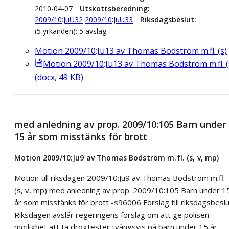
2010-04-07
Utskottsberedning
2009/10:JuU32
2009/10:JuU33
Riksdagsbeslut
(5 yrkanden): 5 avslag
Motion 2009/10:Ju13 av Thomas Bodström m.fl. (s)
Motion 2009/10:Ju13 av Thomas Bodström m.fl. (
(
docx
,
49
KB
)
med anledning av prop. 2009/10:105 Barn under
15 år som misstänks för brott
Motion 2009/10:Ju9 av Thomas Bodström m.fl. (s, v, mp)
Motion till riksdagen 2009/10:Ju9 av Thomas Bodström m.fl.
(s, v, mp) med anledning av prop. 2009/10:105 Barn under 1
år som misstänks för brott -s96006 Förslag till riksdagsbesl
Riksdagen avslår regeringens förslag om att ge polisen
möjlighet att ta drogtester tvångsvis på barn under 15 år.