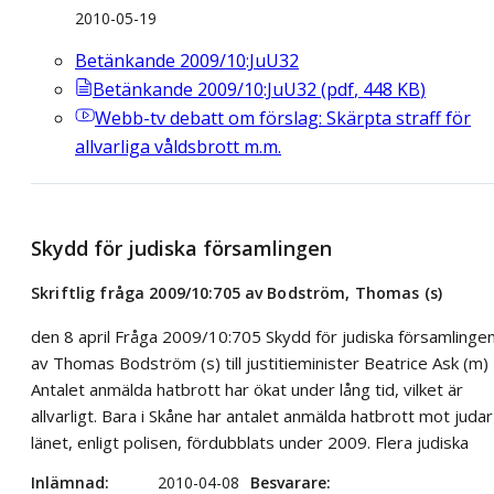
2010-05-19
Betänkande 2009/10:JuU32
Betänkande 2009/10:JuU32
(
pdf
,
448
KB
)
Webb-tv
debatt om förslag: Skärpta straff för
allvarliga våldsbrott m.m.
Skydd för judiska församlingen
Skriftlig fråga 2009/10:705 av Bodström, Thomas (s)
den 8 april Fråga 2009/10:705 Skydd för judiska församlinge
av Thomas Bodström (s) till justitieminister Beatrice Ask (m)
Antalet anmälda hatbrott har ökat under lång tid, vilket är
allvarligt. Bara i Skåne har antalet anmälda hatbrott mot judar 
länet, enligt polisen, fördubblats under 2009. Flera judiska
Inlämnad
2010-04-08
Besvarare