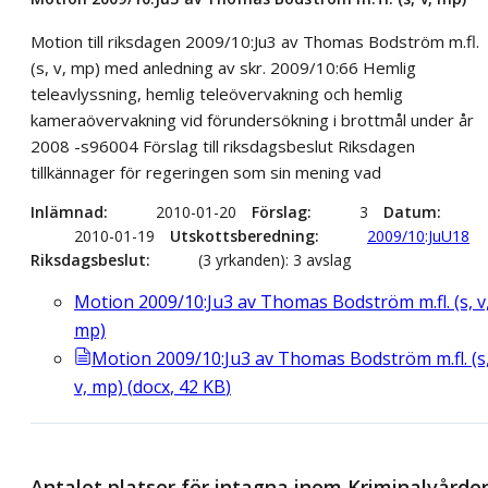
Motion till riksdagen 2009/10:Ju3 av Thomas Bodström m.fl.
(s, v, mp) med anledning av skr. 2009/10:66 Hemlig
teleavlyssning, hemlig teleövervakning och hemlig
kameraövervakning vid förundersökning i brottmål under år
2008 -s96004 Förslag till riksdagsbeslut Riksdagen
tillkännager för regeringen som sin mening vad
Inlämnad
2010-01-20
Förslag
3
Datum
2010-01-19
Utskottsberedning
2009/10:JuU18
Riksdagsbeslut
(3 yrkanden): 3 avslag
Motion 2009/10:Ju3 av Thomas Bodström m.fl. (s, v
mp)
Motion 2009/10:Ju3 av Thomas Bodström m.fl. (s
v, mp)
(
docx
,
42
KB
)
Antalet platser för intagna inom Kriminalvårde