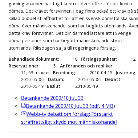
gärningsmannen har tagit kontroll över offret för att kunna
dömas. Det kravet försvinner. I dag finns också ett krav på s
kallad dubbel straffbarhet för att en svensk domstol ska kun
döma över människohandel som har begåtts utomlands. Äve
detta krav försvinner. Det blir därmed lättare att i Sverige
döma personer som har begått människohandelsbrott
utomlands. Riksdagen sa ja till regeringens förslag.
Behandlade dokument
18
Förslagspunkter
12
Reservationer
5
Anföranden och repliker
11, 63 minuter
Beredning
2010-04-15
Justering
2010-05-06
Datum
2010-05-06
Debatt
2010-05-19
Beslut
2010-05-19
Betänkande 2009/10:JuU33
Betänkande 2009/10:JuU33
(
pdf
,
4
MB
)
Webb-tv
debatt om förslag: Förstärkt
straffrättsligt skydd mot människohandel