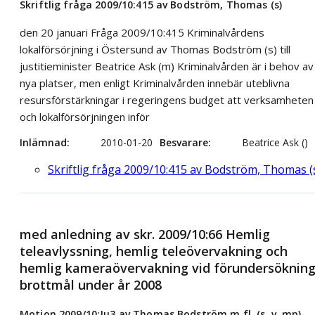
Skriftlig fråga 2009/10:415 av Bodström, Thomas (s)
den 20 januari Fråga 2009/10:415 Kriminalvårdens
lokalförsörjning i Östersund av Thomas Bodström (s) till
justitieminister Beatrice Ask (m) Kriminalvården är i behov av
nya platser, men enligt Kriminalvården innebär uteblivna
resursförstärkningar i regeringens budget att verksamheten
och lokalförsörjningen inför
Inlämnad
2010-01-20
Besvarare
Beatrice Ask ()
Skriftlig fråga 2009/10:415 av Bodström, Thomas (
med anledning av skr. 2009/10:66 Hemlig
teleavlyssning, hemlig teleövervakning och
hemlig kameraövervakning vid förundersökning
brottmål under år 2008
Motion 2009/10:Ju3 av Thomas Bodström m.fl. (s, v, mp)