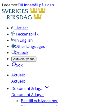
Ledamot
Till innehåll på sidan
Lättläst
Teckenspråk
In English
Other languages
Ordbok
Aktivera lyssna
Sök
Aktuellt
Aktuellt
Dokument & lagar
Dokument & lagar
Beställ och ladda ner