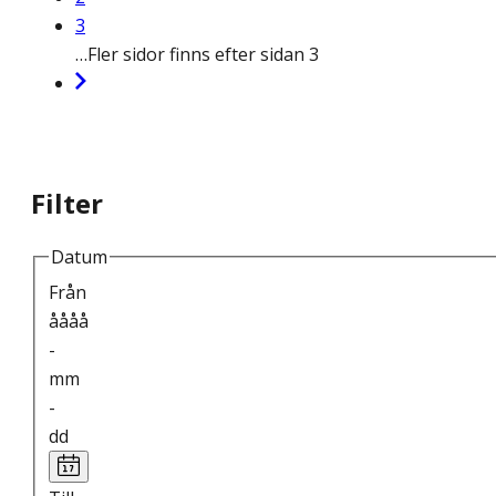
3
…
Fler sidor finns efter sidan 3
Filter
Datum
Från
åååå
-
mm
-
dd