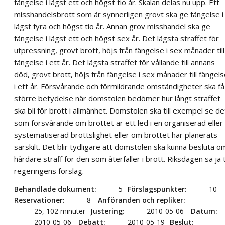
fängelse i lägst ett och högst tio år. Skalan delas nu upp. Ett
misshandelsbrott som är synnerligen grovt ska ge fängelse i
lägst fyra och högst tio år. Annan grov misshandel ska ge
fängelse i lägst ett och högst sex år. Det lägsta straffet för
utpressning, grovt brott, höjs från fängelse i sex månader till
fängelse i ett år. Det lägsta straffet för vållande till annans
död, grovt brott, höjs från fängelse i sex månader till fängel
i ett år. Försvårande och förmildrande omständigheter ska få
större betydelse när domstolen bedömer hur långt straffet
ska bli för brott i allmänhet. Domstolen ska till exempel se de
som försvårande om brottet är ett led i en organiserad eller
systematiserad brottslighet eller om brottet har planerats
särskilt. Det blir tydligare att domstolen ska kunna besluta o
hårdare straff för den som återfaller i brott. Riksdagen sa ja ti
regeringens förslag.
Behandlade dokument
5
Förslagspunkter
10
Reservationer
8
Anföranden och repliker
25, 102 minuter
Justering
2010-05-06
Datum
2010-05-06
Debatt
2010-05-19
Beslut