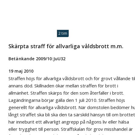
2 tim
Skärpta straff för allvarliga våldsbrott m.m.
Betänkande 2009/10:JuU32
19 maj 2010
Straffen höjs för allvarliga våldsbrott och för grovt vållande til
annans död. Skillnaden ökar mellan straffen för brott i
allmänhet. Straffen skärps för den som återfaller i brott.
Lagändringarna börjar gälla den 1 juli 2010. Straffen höjs
generellt för allvarliga våldsbrott. När domstolen bedömer h
långt straffet ska bli ska den ta särskild hänsyn till om brottet
har inneburit ett allvarligt angrepp på någons liv eller hälsa
eller trygghet till person. Straffskalan för grov misshandel är