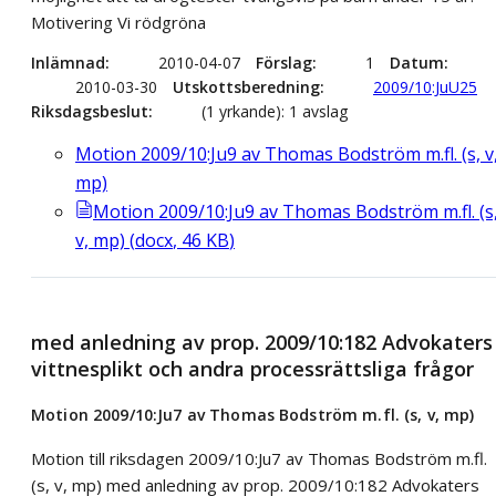
Motivering Vi rödgröna
Inlämnad
2010-04-07
Förslag
1
Datum
2010-03-30
Utskottsberedning
2009/10:JuU25
Riksdagsbeslut
(1 yrkande): 1 avslag
Motion 2009/10:Ju9 av Thomas Bodström m.fl. (s, v
mp)
Motion 2009/10:Ju9 av Thomas Bodström m.fl. (s
v, mp)
(
docx
,
46
KB
)
med anledning av prop. 2009/10:182 Advokaters
vittnesplikt och andra processrättsliga frågor
Motion 2009/10:Ju7 av Thomas Bodström m.fl. (s, v, mp)
Motion till riksdagen 2009/10:Ju7 av Thomas Bodström m.fl.
(s, v, mp) med anledning av prop. 2009/10:182 Advokaters