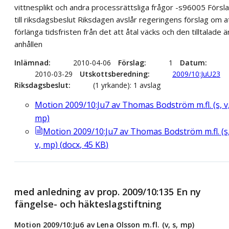
vittnesplikt och andra processrättsliga frågor -s96005 Försl
till riksdagsbeslut Riksdagen avslår regeringens förslag om a
förlänga tidsfristen från det att åtal väcks och den tilltalade ä
anhållen
Inlämnad
2010-04-06
Förslag
1
Datum
2010-03-29
Utskottsberedning
2009/10:JuU23
Riksdagsbeslut
(1 yrkande): 1 avslag
Motion 2009/10:Ju7 av Thomas Bodström m.fl. (s, v
mp)
Motion 2009/10:Ju7 av Thomas Bodström m.fl. (s
v, mp)
(
docx
,
45
KB
)
med anledning av prop. 2009/10:135 En ny
fängelse- och häkteslagstiftning
Motion 2009/10:Ju6 av Lena Olsson m.fl. (v, s, mp)