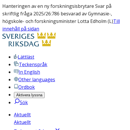
Hanteringen av en ny forskningsisbrytare Svar på
skriftlig fråga 2025/26:786 besvarad av Gymnasie-,
högskole- och forskningsminister Lotta Edholm (L)
Till
innehåll på sidan
Lättläst
Teckenspråk
In English
Other languages
Ordbok
Aktivera lyssna
Sök
Aktuellt
Aktuellt