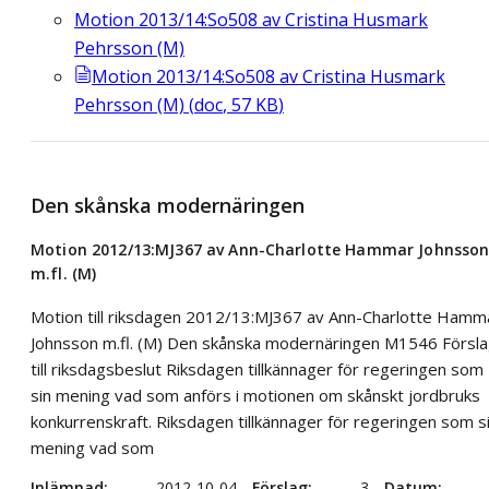
Motion 2013/14:So508 av Cristina Husmark
Pehrsson (M)
Motion 2013/14:So508 av Cristina Husmark
Pehrsson (M)
(
doc
,
57
KB
)
Den skånska modernäringen
Motion 2012/13:MJ367 av Ann-Charlotte Hammar Johnsso
m.fl. (M)
Motion till riksdagen 2012/13:MJ367 av Ann-Charlotte Hamm
Johnsson m.fl. (M) Den skånska modernäringen M1546 Försl
till riksdagsbeslut Riksdagen tillkännager för regeringen som
sin mening vad som anförs i motionen om skånskt jordbruks
konkurrenskraft. Riksdagen tillkännager för regeringen som s
mening vad som
Inlämnad
2012-10-04
Förslag
3
Datum