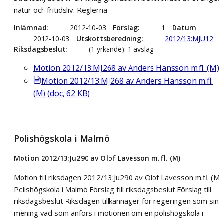
natur och fritidsliv. Reglerna
Inlämnad
2012-10-03
Förslag
1
Datum
2012-10-03
Utskottsberedning
2012/13:MJU12
Riksdagsbeslut
(1 yrkande): 1 avslag
Motion 2012/13:MJ268 av Anders Hansson m.fl. (M)
Motion 2012/13:MJ268 av Anders Hansson m.fl.
(M)
(
doc
,
62
KB
)
Polishögskola i Malmö
Motion 2012/13:Ju290 av Olof Lavesson m.fl. (M)
Motion till riksdagen 2012/13:Ju290 av Olof Lavesson m.fl. (M
Polishögskola i Malmö Förslag till riksdagsbeslut Förslag till
riksdagsbeslut Riksdagen tillkännager för regeringen som sin
mening vad som anförs i motionen om en polishögskola i