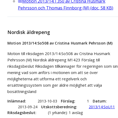
Motion 2013/14:T350 av Cristina Husmark
Pehrsson och Thomas Finnborg (M)
(
doc
,
58
KB
)
Nordisk äldrepeng
Motion 2013/14:So508 av Cristina Husmark Pehrsson (M)
Motion till riksdagen 2013/14:So508 av Cristina Husmark
Pehrsson (M) Nordisk äldrepeng M1423 Förslag till
riksdagsbeslut Riksdagen tillkännager för regeringen som sin
mening vad som anförs i motionen om att se över
möjligheterna att utforma ett regelverk och
ersättningssystem som ger äldre möjlighet att välja
bosättningsland
Inlämnad
2013-10-03
Förslag
1
Datum
2013-09-24
Utskottsberedning
2013/14:SoU11
Riksdagsbeslut
(1 yrkande): 1 avslag