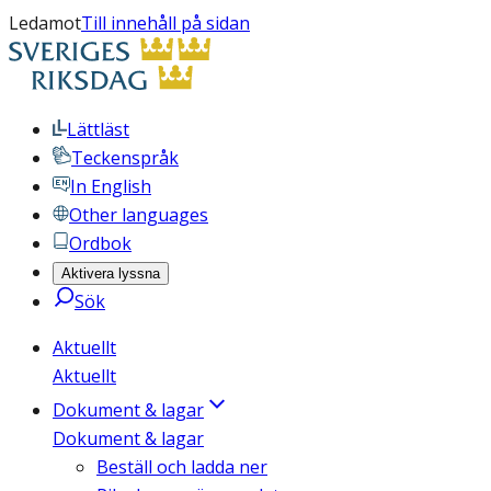
Ledamot
Till innehåll på sidan
Lättläst
Teckenspråk
In English
Other languages
Ordbok
Aktivera lyssna
Sök
Aktuellt
Aktuellt
Dokument & lagar
Dokument & lagar
Beställ och ladda ner