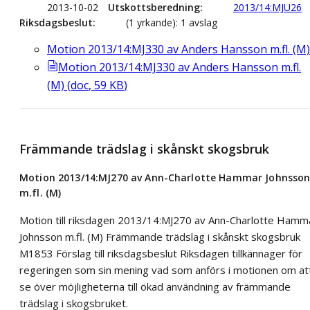
2013-10-02
Utskottsberedning
2013/14:MJU26
Riksdagsbeslut
(1 yrkande): 1 avslag
Motion 2013/14:MJ330 av Anders Hansson m.fl. (M)
Motion 2013/14:MJ330 av Anders Hansson m.fl.
(M)
(
doc
,
59
KB
)
Främmande trädslag i skånskt skogsbruk
Motion 2013/14:MJ270 av Ann-Charlotte Hammar Johnsso
m.fl. (M)
Motion till riksdagen 2013/14:MJ270 av Ann-Charlotte Hamm
Johnsson m.fl. (M) Främmande trädslag i skånskt skogsbruk
M1853 Förslag till riksdagsbeslut Riksdagen tillkännager för
regeringen som sin mening vad som anförs i motionen om at
se över möjligheterna till ökad användning av främmande
trädslag i skogsbruket.