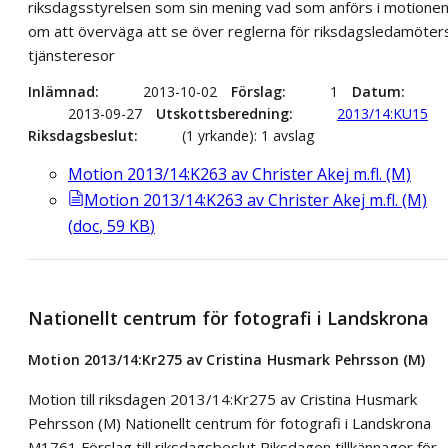
riksdagsstyrelsen som sin mening vad som anförs i motione
om att överväga att se över reglerna för riksdagsledamöter
tjänsteresor
Inlämnad
2013-10-02
Förslag
1
Datum
2013-09-27
Utskottsberedning
2013/14:KU15
Riksdagsbeslut
(1 yrkande): 1 avslag
Motion 2013/14:K263 av Christer Akej m.fl. (M)
Motion 2013/14:K263 av Christer Akej m.fl. (M)
(
doc
,
59
KB
)
Nationellt centrum för fotografi i Landskrona
Motion 2013/14:Kr275 av Cristina Husmark Pehrsson (M)
Motion till riksdagen 2013/14:Kr275 av Cristina Husmark
Pehrsson (M) Nationellt centrum för fotografi i Landskrona
M1761 Förslag till riksdagsbeslut Riksdagen tillkännager för