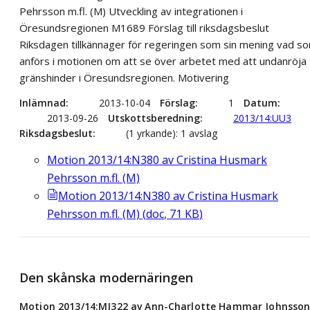
Pehrsson m.fl. (M) Utveckling av integrationen i
Öresundsregionen M1689 Förslag till riksdagsbeslut
Riksdagen tillkännager för regeringen som sin mening vad s
anförs i motionen om att se över arbetet med att undanröja
gränshinder i Öresundsregionen. Motivering
Inlämnad
2013-10-04
Förslag
1
Datum
2013-09-26
Utskottsberedning
2013/14:UU3
Riksdagsbeslut
(1 yrkande): 1 avslag
Motion 2013/14:N380 av Cristina Husmark
Pehrsson m.fl. (M)
Motion 2013/14:N380 av Cristina Husmark
Pehrsson m.fl. (M)
(
doc
,
71
KB
)
Den skånska modernäringen
Motion 2013/14:MJ322 av Ann-Charlotte Hammar Johnsso