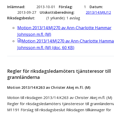
Inlämnad
2013-10-01
Förslag
1
Datum
2013-09-27
Utskottsberedning
2013/14:MJU12
Riksdagsbeslut
(1 yrkande): 1 avslag
Motion 2013/14:MJ270 av Ann-Charlotte Hammar
Johnsson m.fl. (M)
Motion 2013/14:MJ270 av Ann-Charlotte Hamma
Johnsson m.fl. (M)
(
doc
,
60
KB
)
Regler för riksdagsledamöters tjänsteresor till
grannländerna
Motion 2013/14:K263 av Christer Akej m.fl. (M)
Motion till riksdagen 2013/14:K263 av Christer Akej m.fl. (M)
Regler för riksdagsledamöters tjänsteresor till grannländern
M1191 Förslag till riksdagsbeslut Riksdagen tillkännager för