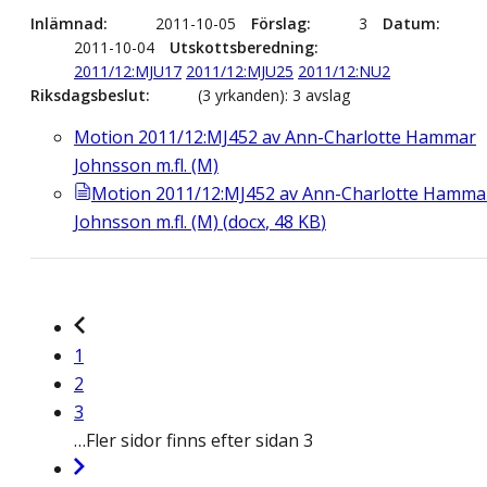
Inlämnad
2011-10-05
Förslag
3
Datum
2011-10-04
Utskottsberedning
2011/12:MJU17
2011/12:MJU25
2011/12:NU2
Riksdagsbeslut
(3 yrkanden): 3 avslag
Motion 2011/12:MJ452 av Ann-Charlotte Hammar
Johnsson m.fl. (M)
Motion 2011/12:MJ452 av Ann-Charlotte Hamma
Johnsson m.fl. (M)
(
docx
,
48
KB
)
1
2
3
…
Fler sidor finns efter sidan 3