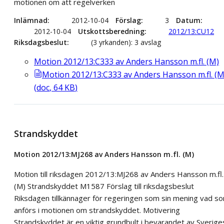
motionen om att regelverken
Inlämnad
2012-10-04
Förslag
3
Datum
2012-10-04
Utskottsberedning
2012/13:CU12
Riksdagsbeslut
(3 yrkanden): 3 avslag
Motion 2012/13:C333 av Anders Hansson m.fl. (M)
Motion 2012/13:C333 av Anders Hansson m.fl. (M
(
doc
,
64
KB
)
Strandskyddet
Motion 2012/13:MJ268 av Anders Hansson m.fl. (M)
Motion till riksdagen 2012/13:MJ268 av Anders Hansson m.fl.
(M) Strandskyddet M1587 Förslag till riksdagsbeslut
Riksdagen tillkännager för regeringen som sin mening vad s
anförs i motionen om strandskyddet. Motivering
Strandskyddet är en viktig grundbult i bevarandet av Sverige