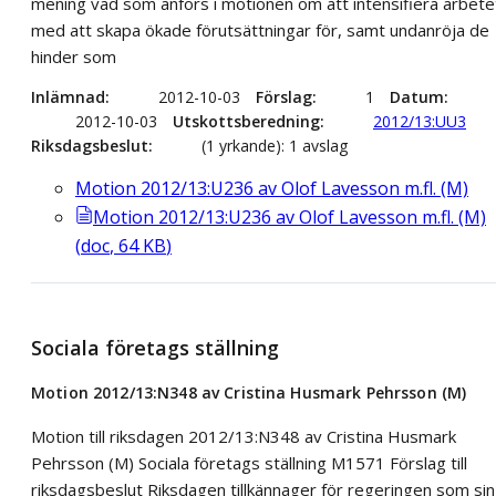
mening vad som anförs i motionen om att intensifiera arbete
med att skapa ökade förutsättningar för, samt undanröja de
hinder som
Inlämnad
2012-10-03
Förslag
1
Datum
2012-10-03
Utskottsberedning
2012/13:UU3
Riksdagsbeslut
(1 yrkande): 1 avslag
Motion 2012/13:U236 av Olof Lavesson m.fl. (M)
Motion 2012/13:U236 av Olof Lavesson m.fl. (M)
(
doc
,
64
KB
)
Sociala företags ställning
Motion 2012/13:N348 av Cristina Husmark Pehrsson (M)
Motion till riksdagen 2012/13:N348 av Cristina Husmark
Pehrsson (M) Sociala företags ställning M1571 Förslag till
riksdagsbeslut Riksdagen tillkännager för regeringen som sin