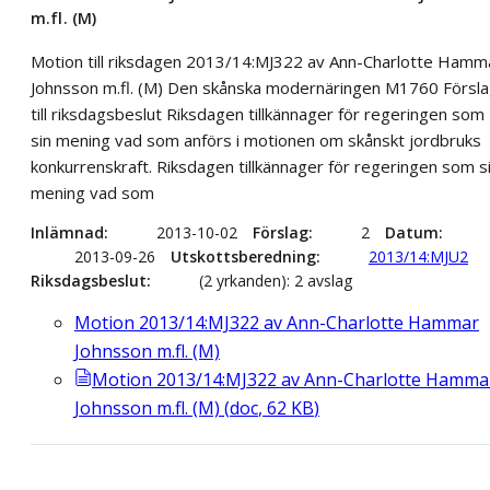
m.fl. (M)
Motion till riksdagen 2013/14:MJ322 av Ann-Charlotte Hamm
Johnsson m.fl. (M) Den skånska modernäringen M1760 Försl
till riksdagsbeslut Riksdagen tillkännager för regeringen som
sin mening vad som anförs i motionen om skånskt jordbruks
konkurrenskraft. Riksdagen tillkännager för regeringen som s
mening vad som
Inlämnad
2013-10-02
Förslag
2
Datum
2013-09-26
Utskottsberedning
2013/14:MJU2
Riksdagsbeslut
(2 yrkanden): 2 avslag
Motion 2013/14:MJ322 av Ann-Charlotte Hammar
Johnsson m.fl. (M)
Motion 2013/14:MJ322 av Ann-Charlotte Hamma
Johnsson m.fl. (M)
(
doc
,
62
KB
)