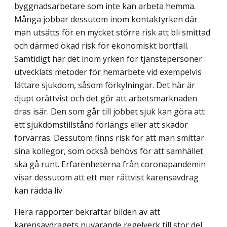
byggnadsarbetare som inte kan arbeta hemma.
Många jobbar dessutom inom kontaktyrken där
man utsätts för en mycket större risk att bli smittad
och därmed ökad risk för ekonomiskt bortfall.
Samtidigt har det inom yrken för tjänstepersoner
utvecklats metoder för hemarbete vid exempelvis
lättare sjukdom, såsom förkylningar. Det här är
djupt orättvist och det gör att arbetsmarknaden
dras isär. Den som går till jobbet sjuk kan göra att
ett sjukdomstillstånd förlängs eller att skador
förvärras. Dessutom finns risk för att man smittar
sina kollegor, som också behövs för att sam­hället
ska gå runt. Erfarenheterna från coronapandemin
visar dessutom att ett mer rättvist karensavdrag
kan rädda liv.
Flera rapporter bekräftar bilden av att
karensavdragets nuvarande regelverk till stor del