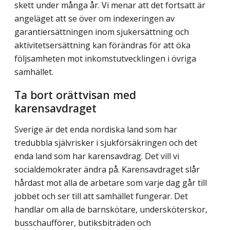
skett under många år. Vi menar att det fortsatt är
angeläget att se över om indexeringen av
garantiersättningen inom sjuk­ersättning och
aktivitetsersättning kan förändras för att öka
följsamheten mot inkomst­utvecklingen i övriga
samhället.
Ta bort orättvisan med
karensavdraget
Sverige är det enda nordiska land som har
tredubbla självrisker i sjukförsäkringen och det
enda land som har karensavdrag. Det vill vi
socialdemokrater ändra på. Karens­avdraget slår
hårdast mot alla de arbetare som varje dag går till
jobbet och ser till att samhället fungerar. Det
handlar om alla de barnskötare, undersköterskor,
buss­chaufförer, butiks­biträden och