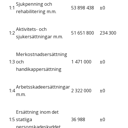
Sjukpenning och
1:1
53 898 438
±0
rehabilitering m.m.
Aktivitets- och
1:2
51 651 800
234 300
sjukersättningar m.m.
Merkostnadsersättning
1:3
och
1 471 000
±0
handikappersättning
Arbetsskadeersättningar
1:4
2 322 000
±0
m.m.
Ersättning inom det
1:5
statliga
36 988
±0
personskadeskyddet