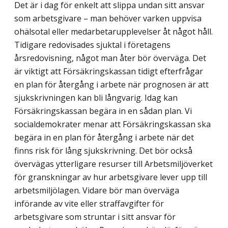
Det är i dag för enkelt att slippa undan sitt ansvar
som arbetsgivare – man behöver varken uppvisa
ohälsotal eller medarbetarupplevelser åt något håll.
Tidigare redovisades sjuktal i företagens
årsredovisning, något man åter bör överväga. Det
är viktigt att Försäkringskassan tidigt efterfrågar
en plan för återgång i arbete när prognosen är att
sjukskrivningen kan bli långvarig. Idag kan
Försäkringskassan begära in en sådan plan. Vi
socialdemokrater menar att Försäkringskassan ska
begära in en plan för återgång i arbete när det
finns risk för lång sjukskrivning. Det bör också
över­vägas ytterligare resurser till Arbetsmiljöverket
för granskningar av hur arbetsgivare lever upp till
arbetsmiljölagen. Vidare bör man överväga
införande av vite eller straff­avgifter för
arbetsgivare som struntar i sitt ansvar för