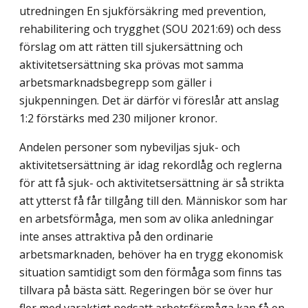
utredningen En sjukförsäkring med prevention,
rehabilitering och trygghet (SOU 2021:69) och dess
förslag om att rätten till sjukersättning och
aktivitets­ersättning ska prövas mot samma
arbetsmarknads­begrepp som gäller i
sjukpenningen. Det är därför vi föreslår att anslag
1:2 förstärks med 230 miljoner kronor.
Andelen personer som nybeviljas sjuk- och
aktivitetsersättning är idag rekordlåg och reglerna
för att få sjuk- och aktivitetsersättning är så strikta
att ytterst få får tillgång till den. Människor som har
en arbetsförmåga, men som av olika anledningar
inte anses attraktiva på den ordinarie
arbetsmarknaden, behöver ha en trygg ekonomisk
situation samtidigt som den förmåga som finns tas
tillvara på bästa sätt. Regeringen bör se över hur
fler med varaktigt nedsatt arbetsförmåga kan få en