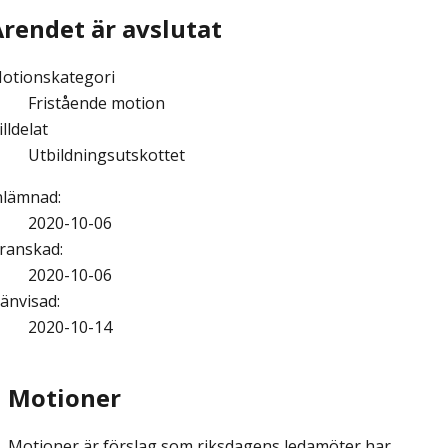
Ärendet är avslutat
otionskategori
Fristående motion
illdelat
Utbildningsutskottet
nlämnad
:
2020-10-06
ranskad
:
2020-10-06
änvisad
:
2020-10-14
Motioner
Motioner är förslag som riksdagens ledamöter har