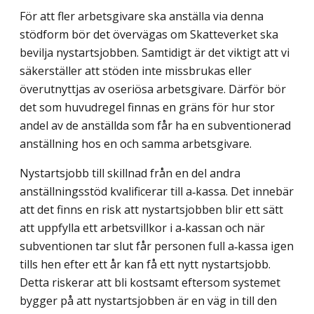
För att fler arbetsgivare ska anställa via denna
stödform bör det övervägas om Skatteverket ska
bevilja nystartsjobben. Samtidigt är det viktigt att vi
säkerställer att stöden inte missbrukas eller
överutnyttjas av oseriösa arbetsgivare. Därför bör
det som huvudregel finnas en gräns för hur stor
andel av de anställda som får ha en subventio­nerad
anställning hos en och samma arbetsgivare.
Nystartsjobb till skillnad från en del andra
anställningsstöd kvalificerar till a‑kassa. Det innebär
att det finns en risk att nystartsjobben blir ett sätt
att uppfylla ett arbets­villkor i a‑kassan och när
subventionen tar slut får personen full a‑kassa igen
tills hen efter ett år kan få ett nytt nystartsjobb.
Detta riskerar att bli kostsamt eftersom systemet
bygger på att nystartsjobben är en väg in till den