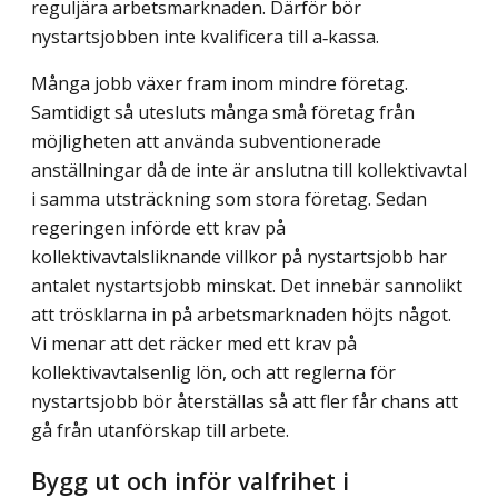
reguljära arbetsmarknaden. Därför bör
nystartsjobben inte kvalificera till a‑kassa.
Många jobb växer fram inom mindre företag.
Samtidigt så utesluts många små före­tag från
möjligheten att använda subventionerade
anställningar då de inte är anslutna till kollektivavtal
i samma utsträckning som stora företag. Sedan
regeringen införde ett krav på
kollektivavtalsliknande villkor på nystartsjobb har
antalet nystartsjobb minskat. Det innebär sannolikt
att trösklarna in på arbetsmarknaden höjts något.
Vi menar att det räcker med ett krav på
kollektivavtalsenlig lön, och att reglerna för
nystartsjobb bör återställas så att fler får chans att
gå från utanförskap till arbete.
Bygg ut och inför valfrihet i