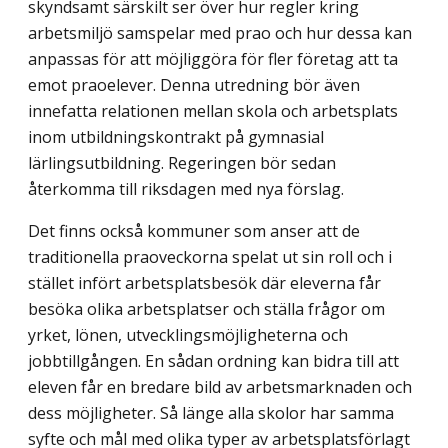
skyndsamt särskilt ser över hur regler kring
arbetsmiljö samspelar med prao och hur dessa kan
anpassas för att möjlig­göra för fler företag att ta
emot praoelever. Denna utredning bör även
innefatta relatio­nen mellan skola och arbetsplats
inom utbildningskontrakt på gymnasial
lärlingsutbild­ning. Regeringen bör sedan
återkomma till riksdagen med nya förslag.
Det finns också kommuner som anser att de
traditionella praoveckorna spelat ut sin roll och i
stället infört arbetsplatsbesök där eleverna får
besöka olika arbetsplatser och ställa frågor om
yrket, lönen, utvecklingsmöjligheterna och
jobbtillgången. En sådan ordning kan bidra till att
eleven får en bredare bild av arbetsmarknaden och
dess möjlig­heter. Så länge alla skolor har samma
syfte och mål med olika typer av arbetsplatsför­lagt