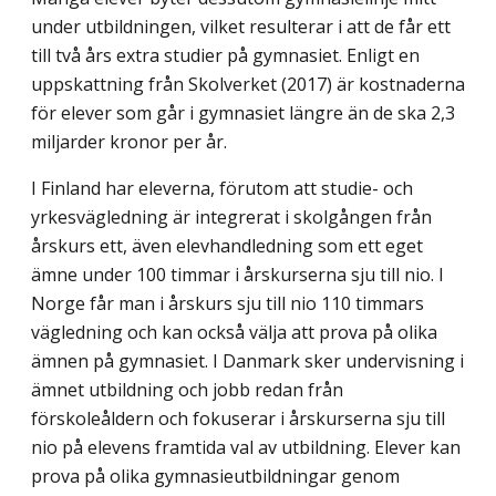
under utbildningen, vilket resul­terar i att de får ett
till två års extra studier på gymnasiet. Enligt en
uppskattning från Skolverket (2017) är kostnaderna
för elever som går i gymnasiet längre än de ska 2,3
miljarder kronor per år.
I Finland har eleverna, förutom att studie- och
yrkesvägledning är integrerat i skol­gången från
årskurs ett, även elevhandledning som ett eget
ämne under 100 timmar i årskurserna sju till nio. I
Norge får man i årskurs sju till nio 110 timmars
vägledning och kan också välja att prova på olika
ämnen på gymnasiet. I Danmark sker undervisning i
ämnet utbildning och jobb redan från
förskoleåldern och fokuserar i årskurserna sju till
nio på elevens framtida val av utbildning. Elever kan
prova på olika gymnasieutbild­ningar genom