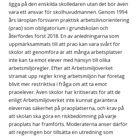
ligga på den enskilda skolledaren utan det bör även
vara ett ansvar för skolhuvudmannen.
Genom 1994
års läroplan försvann praktisk arbets­livsorientering
(prao) som obligatorium i grundskolan och
återfördes först 2018.
En av anledningarna som
uppmärksammats till att prao kan vara svårt för
skolor att genomföra är att många arbetsplatser
inte kan ta emot elever med hänsyn till olika
arbetsmiljöregler. Efter att Arbetsmiljöverket
stramat upp regler kring arbetsmiljön har företag
blivit mer restriktiva i fråga om att ta emot
praoelever. Även skolor har kritiserats för att de
enligt Arbetsmiljöverket inte kunnat garantera
elevernas säkerhet på praoplatserna, och krav på
att skolan ska göra en riskbedömning på varje
praoplats har framförts. Moderaterna anser därför
att regeringen bör tillsätta en utredning som