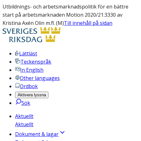
Utbildnings- och arbetsmarknadspolitik för en bättre
start på arbetsmarknaden Motion 2020/21:3330 av
Kristina Axén Olin m.fl. (M)
Till innehåll på sidan
Lättläst
Teckenspråk
In English
Other languages
Ordbok
Aktivera lyssna
Sök
Aktuellt
Aktuellt
Dokument & lagar