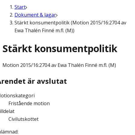
Start
Dokument & lagar
Stärkt konsumentpolitik (Motion 2015/16:2704 av
Ewa Thalén Finné m.fl. (M))
Stärkt konsumentpolitik
Motion
2015/16:2704 av Ewa Thalén Finné m.fl. (M)
Ärendet är avslutat
otionskategori
Fristående motion
illdelat
Civilutskottet
nlämnad
: