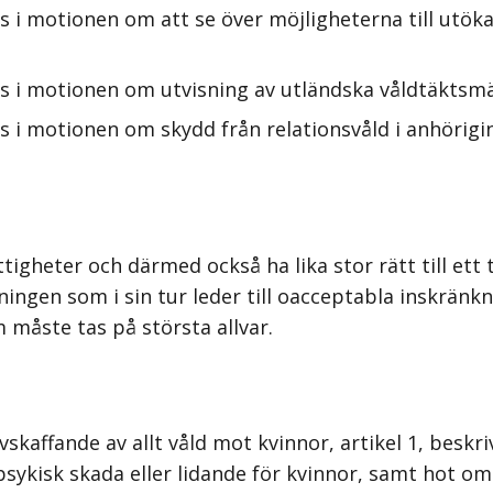
 i motionen om att se över möjligheterna till utökat
s i motionen om utvisning av utländska våldtäktsmän
 i motionen om skydd från relationsvåld i anhörigin
gheter och därmed också ha lika stor rätt till ett 
ningen som i sin tur leder till oacceptabla inskränkn
 måste tas på största allvar.
avskaffande av allt våld mot kvinnor, artikel 1, besk
r psykisk skada eller lidande för kvinnor, samt hot o