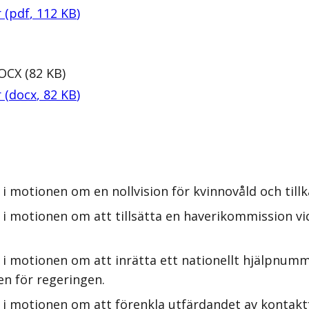
r
(
pdf
,
112
KB
)
OCX
(
82
KB
)
r
(
docx
,
82
KB
)
i motionen om en nollvision för kvinnovåld och till
i motionen om att tillsätta en haverikommission vid 
i motionen om att inrätta ett nationellt hjälpnumme
en för regeringen.
 i motionen om att förenkla utfärdandet av kontaktf