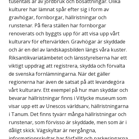
tusentals år av jordbruk och bosättningar. Olika
kulturer har lämnat spår efter sig i form av
gravhögar, fornborgar, hällristningar och
runstenar. På flera ställen har fornborgar
renoverats och byggts upp för att visa upp vårt
kulturarv för eftervärlden. Gravhögar är skyddade
och är en del av landskapsbilden längs våra kuster.
Riksantikvariatämbetet och länsstyrelserna har ett
viktigt uppdrag att registrera, skydda och förvalta
de svenska fornlämningarna. När det gäller
regionerna har även de satsat på att levandegöra
vårt kulturarv. Ett exempel på hur man skyddar och
bevarar hällristningar finns i Vitlycke museum som
visar upp ett av Unescos världsarv, hällristningarna
i Tanum. Det finns tyvärr många hällristningar och
runstenar, som förvisso är skyddade, men som är i
dåligt skick. Vägskyltar är nergångna,
informationsskyltar har förfallit och parkeringarna