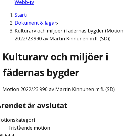
Webb-tv
Start
Dokument & lagar
Kulturarv och miljöer i fädernas bygder (Motion
2022/23:990 av Martin Kinnunen m.fl. (SD))
Kulturarv och miljöer i
fädernas bygder
Motion
2022/23:990 av Martin Kinnunen m.fl. (SD)
Ärendet är avslutat
otionskategori
Fristående motion
illdelat