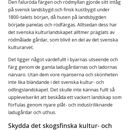
Den faluröda färgen och rödmyllan gjorde sitt intåg
på svensk landsbygd och finsk kustbygd under
1800-talets början, då husen på landsbygden
började panelas och rödfärgas. Alltsedan dess har
det svenska kulturlandskapet alltmer präglats av
rödmålade gårdar, som blivit en del av det svenska
kulturarvet.
Det ligger något värdefullt i byarnas utseende och
färg genom de gamla ladu­gårdarnas och ladornas
närvaro. Utan dem vore nyanserna och skönheten
inte lika bländande i det svenska kultur- och
odlingslandskapet. Det skulle inte kännas fullt så
upplevelserikt att beskåda ett vackert landskap som
förfulas genom nyare plåt- och industriliknande
ladugårdar och uthus.
Skydda det skogsfinska kultur- och