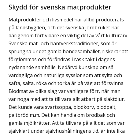
Skydd för svenska matprodukter
Matprodukter och livsmedel har alltid producerats
på landsbygden, och det svenska jordbruket har
därigenom fört vidare en viktig del av vårt kulturarv.
Svenska mat- och hantverkstraditioner, som är
sprungna ur det gamla bondesamhället, riskerar att
förglömmas och förändras i rask takt i dagens
nydanande samhälle. Nedärvd kunskap om så
vardagliga och naturliga sysslor som att sylta och
safta, salta, röka och torka är på väg att försvinna.
Blodmat av olika slag var vanligare förr, när man
var noga med att ta till vara allt ätbart på slaktdjur.
Det kunde vara svartsoppa, blodkorv, blodpalt,
paltbröd m.m. Det kan handla om brödbak och
gamla mjölkrätter. Att ta tillvara på allt det som var
självklart under självhushållningens tid, är inte lika