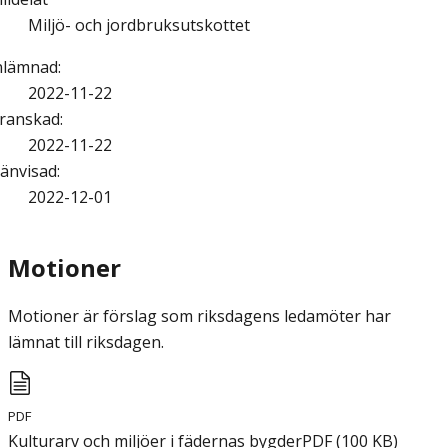
Miljö- och jordbruksutskottet
nlämnad
:
2022-11-22
ranskad
:
2022-11-22
änvisad
:
2022-12-01
Motioner
Motioner är förslag som riksdagens ledamöter har
lämnat till riksdagen.
PDF
Kulturarv och miljöer i fädernas bygder
PDF
(
100
KB
)