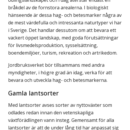
odlingslandskapet och i dag återstår endast en
bråkdel av de fornstora arealerna. I biologiskt
hänseende är dessa hag- och betesmarker några av
de mest värdefulla och intressanta naturtyper vi har
i Sverige. Det handlar dessutom om att bevara ett
vackert öppet landskap, med goda förutsätt­ningar
för livsmedelsproduktion, sysselsättning,
boendemiljöer, turism, rekreation och artrikedom.
Jordbruksverket bör tillsammans med andra
myndigheter, i högre grad än idag, verka för att
bevara och utveckla hag- och betesmarkerna.
Gamla lantsorter
Med lantsorter avses sorter av nyttoväxter som
odlades redan innan den vetenskapliga
växtförädlingen vann insteg. Gemensamt för alla
lantsorter är att de under lång tid har anpassat sig