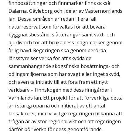
finnbosättningar och finnmarker finns också
Dalarna, Gävleborg och i delar av Västernorrlands
län. Dessa områden är redan i flera fall
naturreservat som förvaltas för att bevara
byggnadsbestånd, slåtterängar samt växt- och
djurliv och för att bruka dess inägomarker genom
årlig hävd. Regeringen ska genom berörda
länsstyrelser verka för att skydda de
sammanhängande skogsfinska bosättnings- och
odlingsmiljöerna som har svagt eller inget skydd,
och även ta initiativ till att föra fram ett nytt
världsarv – Finnskogen med dess finngårdar i
Värmlands län. Ett projekt för att förverkliga detta
är i startgroparna och initierat av ett antal
länsaktörer, men vi vill ge regeringen tillkänna att
frågan är av stor regional vikt och att regeringen
därför bör verka för dess genomförande.