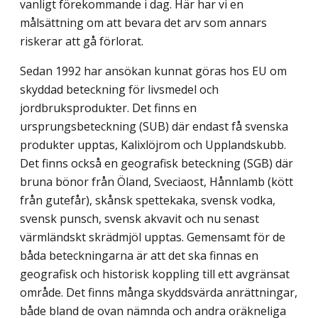
vanligt förekommande i dag. Här har vi en
målsättning om att bevara det arv som annars
riskerar att gå förlorat.
Sedan 1992 har ansökan kunnat göras hos EU om
skyddad beteckning för livsmedel och
jordbruksprodukter. Det finns en
ursprungsbeteckning (SUB) där endast få svenska
produkter upptas, Kalixlöjrom och Upplandskubb.
Det finns också en geografisk beteckning (SGB) där
bruna bönor från Öland, Sveciaost, Hånnlamb (kött
från gutefår), skånsk spettekaka, svensk vodka,
svensk punsch, svensk akvavit och nu senast
värmländskt skrädmjöl upptas. Gemensamt för de
båda beteckningarna är att det ska finnas en
geografisk och historisk koppling till ett avgränsat
område. Det finns många skyddsvärda anrättningar,
både bland de ovan nämnda och andra oräkneliga