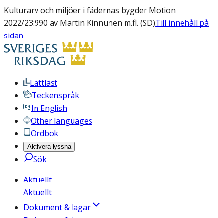
Kulturarv och miljöer i fädernas bygder Motion
2022/23:990 av Martin Kinnunen m.fl. (SD)
Till innehåll på
sidan
Lättläst
Teckenspråk
In English
Other languages
Ordbok
Aktivera lyssna
Sök
Aktuellt
Aktuellt
Dokument & lagar