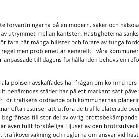
te förväntningarna på en modern, säker och hälsosam
ng av utrymmet mellan kantsten. Hastigheterna sänk
för fara när många bilister och förare av tunga fordo
a regel men problemet är generellt i våra kommuner
anpassade till dagens förhållanden behövs en ref
la polisen avskaffades har frågan om kommuners rät
t benämndes städer har på ett markant sätt påverk
var för trafikens ordnande och kommunernas plane
nar ofta resurser att utföra de trafikrelaterade öve
en begränsas till stor del av övrig brotts­bekämp­an
är även fullt förståeliga i ljuset av den brottsutvec
afik­över­vakning och reglerna om ansvar vid hast