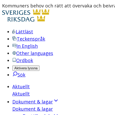
Kommuners behov och rätt att övervaka och beivra 
Lättläst
Teckenspråk
In English
Other languages
Ordbok
Aktivera lyssna
Sök
Aktuellt
Aktuellt
Dokument & lagar
Dokument & lagar