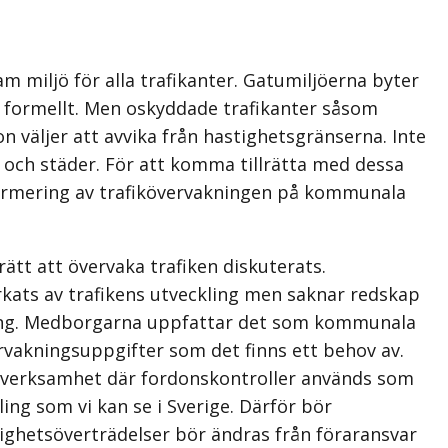
 miljö för alla trafikanter. Gatumiljöerna byter
s formellt. Men oskyddade trafikanter såsom
n väljer att avvika från hastighetsgränserna. Inte
 och städer. För att komma tillrätta med dessa
ormering av trafikövervakningen på kommunala
t att övervaka trafiken diskuterats.
ats av trafikens utveckling men saknar redskap
ring. Medborgarna uppfattar det som kommunala
rvaknings­uppgifter som det finns ett behov av.
de verk­sam­het där fordonskontroller används som
kling som vi kan se i Sverige. Därför bör
ighetsöverträdelser bör ändras från föraransvar