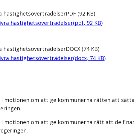
 hastighetsöverträdelser
PDF
(
92
KB
)
vra hastighetsöverträdelser
(
pdf
,
92
KB
)
 hastighetsöverträdelser
DOCX
(
74
KB
)
vra hastighetsöverträdelser
(
docx
,
74
KB
)
s i motionen om att ge kommunerna rätten att sätt
geringen.
 i motionen om att ge kommunerna rätt att delfinan
regeringen.