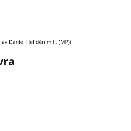
v Daniel Helldén m.fl. (MP))
vra