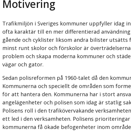
Motivering
Trafikmiljön i Sveriges kommuner uppfyller idag in
ofta karaktär till en mer differentierad användni
gående och cyklister liksom andra bilister utsätts 
minst runt skolor och förskolor är överträdelsern
problem och skapa moderna kommuner och städer 
vägar och gator.
Sedan polisreformen på 1960-talet då den kommuna
Kommunerna och speciellt de områden som formell
för att hantera den. Kommunerna har i stort ans
angelägenheter och polisen som idag är statlig sak
Polisens roll i den trafik­över­vakande verksam­het
ett led i den verksamheten. Polisens priori­teringar 
kommunerna få ökade befogenheter inom området tr