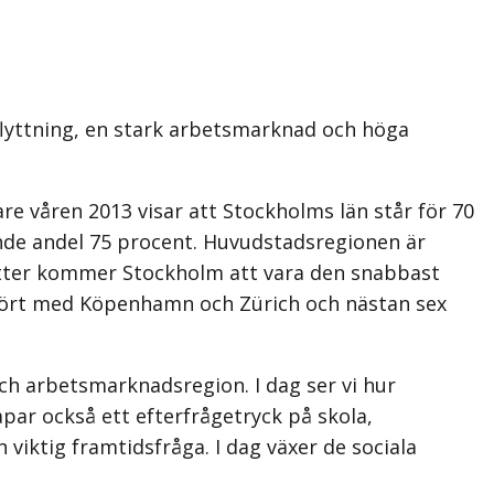
flyttning, en stark arbetsmarknad och höga
e våren 2013 visar att Stockholms län står för 70
ande andel 75 procent. Huvudstadsregionen är
sätter kommer Stockholm att vara den snabbast
mfört med Köpenhamn och Zürich och nästan sex
h arbetsmarknadsregion. I dag ser vi hur
par också ett efterfrågetryck på skola,
iktig framtidsfråga. I dag växer de sociala