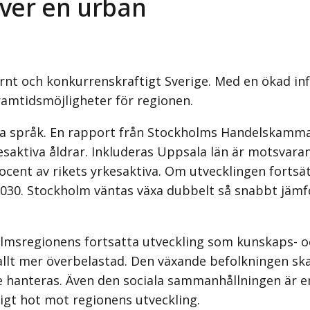
ver en urban
rnt och konkurrenskraftigt Sverige. Med en ökad in
framtidsmöjligheter för regionen.
iga språk. En rapport från Stockholms Handelskammar
kesaktiva åldrar. Inkluderas Uppsala län är motsvar
rocent av rikets yrkesaktiva. Om utvecklingen fort
 2030. Stockholm väntas växa dubbelt så snabbt jä
lmsregionens fortsatta utveckling som kunskaps- oc
 allt mer överbelastad. Den växande befolkningen ska
nteras. Även den sociala sammanhållningen är en v
rligt hot mot regionens utveckling.