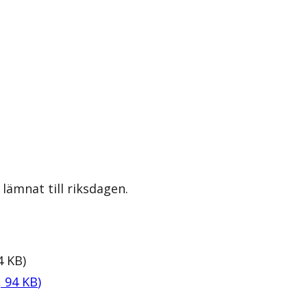
lämnat till riksdagen.
4
KB
)
,
94
KB
)