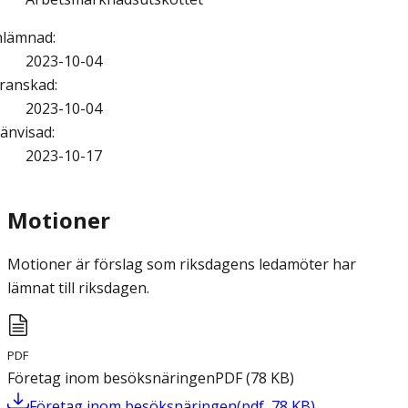
nlämnad
:
2023-10-04
ranskad
:
2023-10-04
änvisad
:
2023-10-17
Motioner
Motioner är förslag som riksdagens ledamöter har
lämnat till riksdagen.
PDF
Företag inom besöksnäringen
PDF
(
78
KB
)
Företag inom besöksnäringen
(
pdf
,
78
KB
)