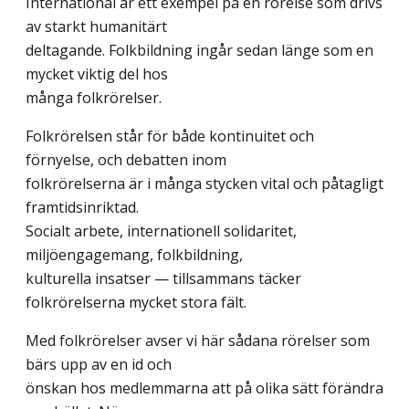
International är ett exempel på en rörelse som drivs
av starkt humanitärt
deltagande. Folkbildning ingår sedan länge som en
mycket viktig del hos
många folkrörelser.
Folkrörelsen står för både kontinuitet och
förnyelse, och debatten inom
folkrörelserna är i många stycken vital och påtagligt
framtidsinriktad.
Socialt arbete, internationell solidaritet,
miljöengagemang, folkbildning,
kulturella insatser — tillsammans täcker
folkrörelserna mycket stora fält.
Med folkrörelser avser vi här sådana rörelser som
bärs upp av en id och
önskan hos medlemmarna att på olika sätt förändra