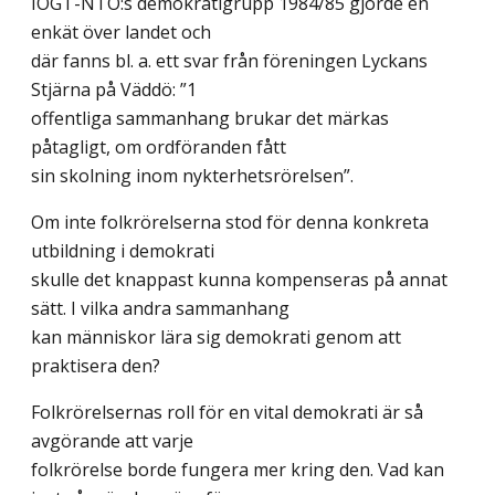
IOGT-NTO:s demokratigrupp 1984/85 gjorde en
enkät över landet och
där fanns bl. a. ett svar från föreningen Lyckans
Stjärna på Väddö: ”1
offentliga sammanhang brukar det märkas
påtagligt, om ordföranden fått
sin skolning inom nykterhetsrörelsen”.
Om inte folkrörelserna stod för denna konkreta
utbildning i demokrati
skulle det knappast kunna kompenseras på annat
sätt. I vilka andra sammanhang
kan människor lära sig demokrati genom att
praktisera den?
Folkrörelsernas roll för en vital demokrati är så
avgörande att varje
folkrörelse borde fungera mer kring den. Vad kan