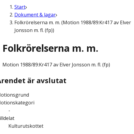
Start
Dokument & lagar
Folkrörelserna m. m. (Motion 1988/89:Kr417 av Elver
Jonsson m. fl. (fp))
Folkrörelserna m. m.
Motion
1988/89:Kr417 av Elver Jonsson m. fl. (fp)
Ärendet är avslutat
otionsgrund
otionskategori
-
illdelat
Kulturutskottet