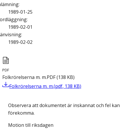
nlämning
:
1989-01-25
ordläggning
:
1989-02-01
änvisning
:
1989-02-02
PDF
Folkrörelserna m. m.
PDF
(
138
KB
)
Folkrörelserna m. m.
(
pdf
,
138
KB
)
Observera att dokumentet är inskannat och fel kan
förekomma.
Motion till riksdagen