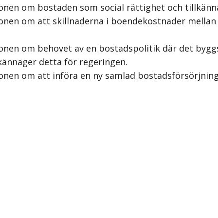
onen om bostaden som social rättighet och tillkänn
tionen om att skillnaderna i boendekostnader mell
nen om behovet av en bostadspolitik där det byggs b
lkännager detta för regeringen.
onen om att införa en ny samlad bostadsförsörjnings