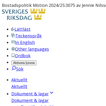
Bostadspolitik Motion 2024/25:3075 av Jennie Nilsso
Lättläst
Teckenspråk
In English
Other languages
Ordbok
Aktivera lyssna
Sök
Aktuellt
Aktuellt
Dokument & lagar
Dokument & lagar