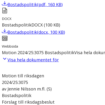
Bostadspolitik
(
pdf
,
160
KB
)
DOCX
Bostadspolitik
DOCX
(
100
KB
)
Bostadspolitik
(
docx
,
100
KB
)
Webbsida
Motion 2024/25:3075 Bostadspolitik
Visa hela dok
Visa hela dokumentet för
Motion till riksdagen
2024/25:3075
av Jennie Nilsson m.fl. (S)
Bostadspolitik
Förslag till riksdagsbeslut