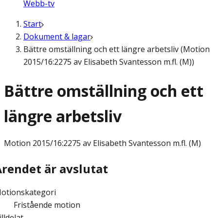
Webb-tv
Start
Dokument & lagar
Bättre omställning och ett längre arbetsliv (Motion
2015/16:2275 av Elisabeth Svantesson m.fl. (M))
Bättre omställning och ett
längre arbetsliv
Motion
2015/16:2275 av Elisabeth Svantesson m.fl. (M)
Ärendet är avslutat
otionskategori
Fristående motion
illdelat