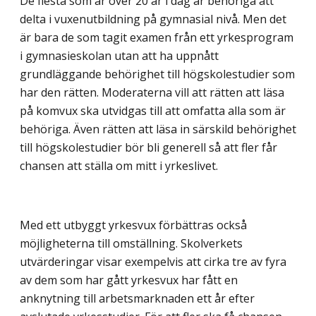
De flesta som är över 20 år i dag är behöriga att
delta i vuxenutbildning på gymnasial nivå. Men det
är bara de som tagit examen från ett yrkesprogram
i gymnasieskolan utan att ha uppnått
grundläggande behörighet till högskolestudier som
har den rätten. Moderaterna vill att rätten att läsa
på komvux ska utvidgas till att omfatta alla som är
behöriga. Även rätten att läsa in särskild behörighet
till högskolestudier bör bli generell så att fler får
chansen att ställa om mitt i yrkeslivet.
Med ett utbyggt yrkesvux förbättras också
möjligheterna till omställning. Skolverkets
utvärderingar visar exempelvis att cirka tre av fyra
av dem som har gått yrkesvux har fått en
anknytning till arbetsmarknaden ett år efter