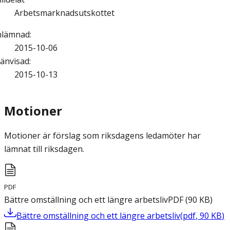
Arbetsmarknadsutskottet
nlämnad
:
2015-10-06
änvisad
:
2015-10-13
Motioner
Motioner är förslag som riksdagens ledamöter har
lämnat till riksdagen.
PDF
Bättre omställning och ett längre arbetsliv
PDF
(
90
KB
)
Bättre omställning och ett längre arbetsliv
(
pdf
,
90
KB
)