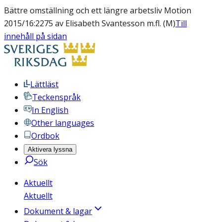
Bättre omställning och ett längre arbetsliv Motion
2015/16:2275 av Elisabeth Svantesson m.fl. (M)
Till
innehåll på sidan
Lättläst
Teckenspråk
In English
Other languages
Ordbok
Aktivera lyssna
Sök
Aktuellt
Aktuellt
Dokument & lagar