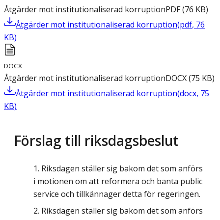
Åtgärder mot institutionaliserad korruption
PDF
(
76
KB
)
Åtgärder mot institutionaliserad korruption
(
pdf
,
76
KB
)
DOCX
Åtgärder mot institutionaliserad korruption
DOCX
(
75
KB
)
Åtgärder mot institutionaliserad korruption
(
docx
,
75
KB
)
Förslag till riksdagsbeslut
Riksdagen ställer sig bakom det som anförs
i motionen om att reformera och banta public
service och tillkännager detta för regeringen.
Riksdagen ställer sig bakom det som anförs