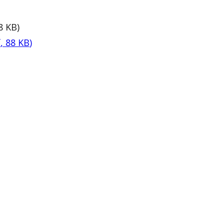
8
KB
)
f
,
88
KB
)