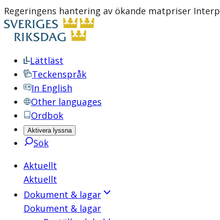
Regeringens hantering av ökande matpriser Interpe
Lättläst
Teckenspråk
In English
Other languages
Ordbok
Aktivera lyssna
Sök
Aktuellt
Aktuellt
Dokument & lagar
Dokument & lagar