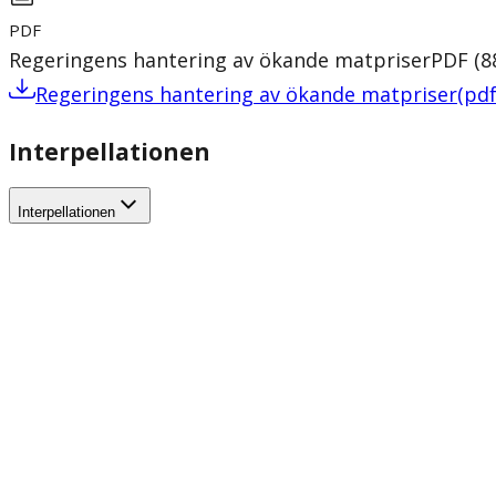
PDF
Regeringens hantering av ökande matpriser
PDF
(
8
Regeringens hantering av ökande matpriser
(
pd
Interpellationen
Interpellationen