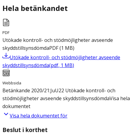
Hela betänkandet
PDF
Utökade kontroll- och stödmöjligheter avseende
skyddstillsynsdömda
PDF
(
1
MB
)
Utökade kontroll- och stödmöjligheter avseende
skyddstillsynsdömda
(
pdf
,
1
MB
)
Webbsida
Betänkande 2020/21:JuU22 Utökade kontroll- och
stödmöjligheter avseende skyddstillsynsdömda
Visa hela
dokumentet
Visa hela dokumentet för
Beslut i korthet