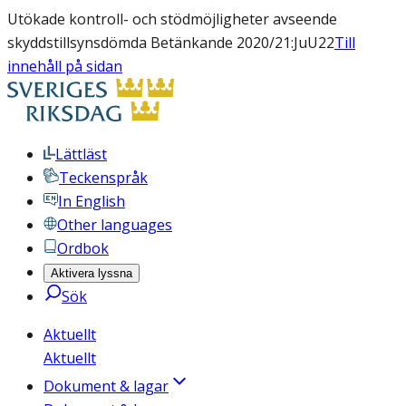
Utökade kontroll- och stödmöjligheter avseende
skyddstillsynsdömda Betänkande 2020/21:JuU22
Till
innehåll på sidan
Lättläst
Teckenspråk
In English
Other languages
Ordbok
Aktivera lyssna
Sök
Aktuellt
Aktuellt
Dokument & lagar