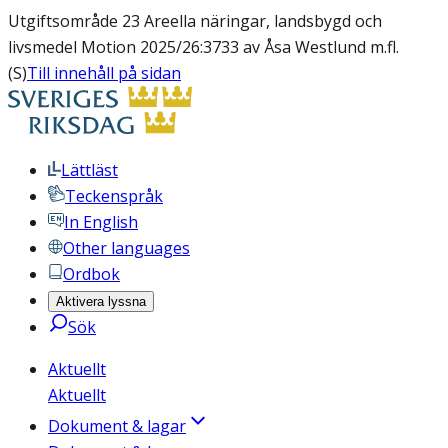
Utgiftsområde 23 Areella näringar, landsbygd och
livsmedel Motion 2025/26:3733 av Åsa Westlund m.fl.
(S)
Till innehåll på sidan
Lättläst
Teckenspråk
In English
Other languages
Ordbok
Aktivera lyssna
Sök
Aktuellt
Aktuellt
Dokument & lagar