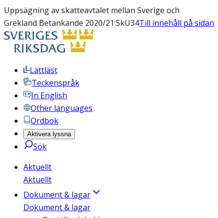
Uppsägning av skatteavtalet mellan Sverige och
Grekland Betänkande 2020/21:SkU34
Till innehåll på sidan
Lättläst
Teckenspråk
In English
Other languages
Ordbok
Aktivera lyssna
Sök
Aktuellt
Aktuellt
Dokument & lagar
Dokument & lagar