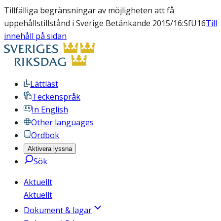
Tillfälliga begränsningar av möjligheten att få
uppehållstillstånd i Sverige Betänkande 2015/16:SfU16
Till
innehåll på sidan
Lättläst
Teckenspråk
In English
Other languages
Ordbok
Aktivera lyssna
Sök
Aktuellt
Aktuellt
Dokument & lagar