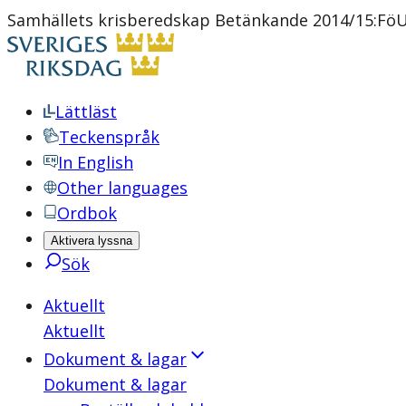
Samhällets krisberedskap Betänkande 2014/15:Fö
Lättläst
Teckenspråk
In English
Other languages
Ordbok
Aktivera lyssna
Sök
Aktuellt
Aktuellt
Dokument & lagar
Dokument & lagar