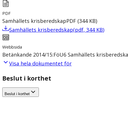
PDF
Samhällets krisberedskap
PDF
(
344
KB
)
Samhällets krisberedskap
(
pdf
,
344
KB
)
Webbsida
Betänkande 2014/15:FöU6 Samhällets krisberedsk
Visa hela dokumentet för
Beslut i korthet
Beslut i korthet