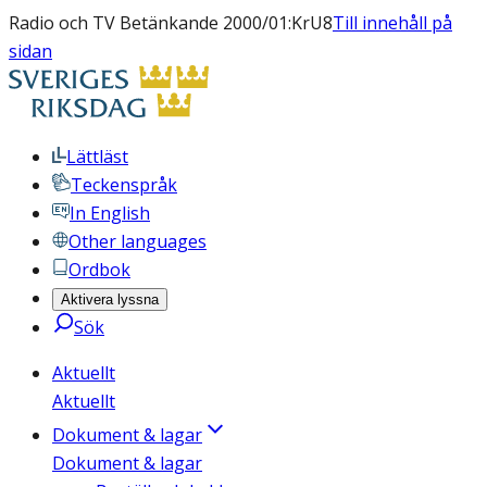
Radio och TV Betänkande 2000/01:KrU8
Till innehåll på
sidan
Lättläst
Teckenspråk
In English
Other languages
Ordbok
Aktivera lyssna
Sök
Aktuellt
Aktuellt
Dokument & lagar
Dokument & lagar