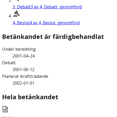
3,
Debatt
3 av 4, Debatt, genomförd
4,
Beslut
4 av 4, Beslut, genomförd
Betänkandet är färdigbehandlat
Under beredning
2001-04-24
Debatt
2001-06-12
Planerat ikraftträdande
2002-01-01
Hela betänkandet