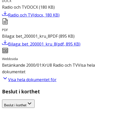
DOCX
Radio och TV
DOCX
(
180
KB
)
Radio och TV
(
docx
,
180
KB
)
PDF
Bilaga: bet_200001_kru_8
PDF
(
895
KB
)
Bilaga: bet_200001_kru_8
(
pdf
,
895
KB
)
Webbsida
Betänkande 2000/01:KrU8 Radio och TV
Visa hela
dokumentet
Visa hela dokumentet för
Beslut i korthet
Beslut i korthet