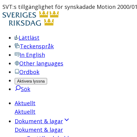
SVT:s tillgänglighet för synskadade Motion 2000/0
Lättläst
Teckenspråk
In English
Other languages
Ordbok
Aktivera lyssna
Sök
Aktuellt
Aktuellt
Dokument & lagar
Dokument & lagar