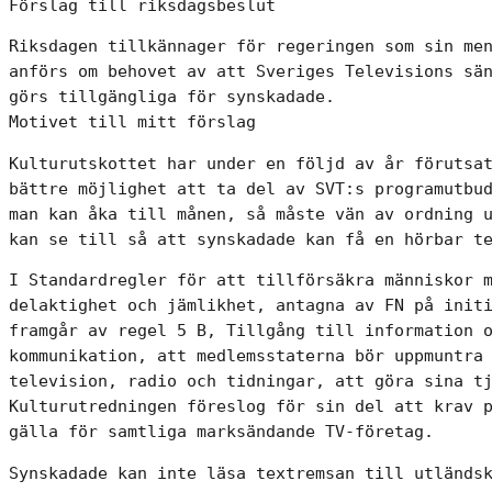
Förslag till riksdagsbeslut
Riksdagen tillkännager för regeringen som sin men
anförs om behovet av att Sveriges Televisions sän
görs tillgängliga för synskadade.

Motivet till mitt förslag
Kulturutskottet har under en följd av år förutsat
bättre möjlighet att ta del av SVT:s programutbud
man kan åka till månen, så måste vän av ordning u
kan se till så att synskadade kan få en hörbar t
I Standardregler för att tillförsäkra människor m
delaktighet och jämlikhet, antagna av FN på initi
framgår av regel 5 B, Tillgång till information o
kommunikation, att medlemsstaterna bör uppmuntra 
television, radio och tidningar, att göra sina tj
Kulturutredningen föreslog för sin del att krav p
gälla för samtliga marksändande TV-företag.
Synskadade kan inte läsa textremsan till utländsk