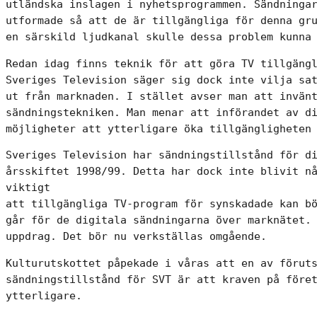
utländska inslagen i nyhetsprogrammen. Sändningar
utformade så att de är tillgängliga för denna gru
en särskild ljudkanal skulle dessa problem kunna
Redan idag finns teknik för att göra TV tillgängl
Sveriges Television säger sig dock inte vilja sat
ut från marknaden. I stället avser man att invänt
sändningstekniken. Man menar att införandet av di
möjligheter att ytterligare öka tillgängligheten
Sveriges Television har sändningstillstånd för di
årsskiftet 1998/99. Detta har dock inte blivit nå
viktigt

att tillgängliga TV-program för synskadade kan bö
går för de digitala sändningarna över marknätet. 
uppdrag. Det bör nu verkställas omgående.
Kulturutskottet påpekade i våras att en av föruts
sändningstillstånd för SVT är att kraven på föret
ytterligare.