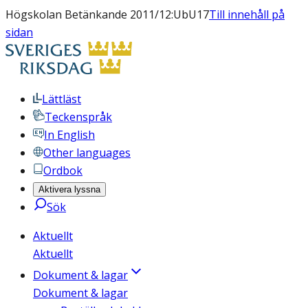
Högskolan Betänkande 2011/12:UbU17
Till innehåll på
sidan
Lättläst
Teckenspråk
In English
Other languages
Ordbok
Aktivera lyssna
Sök
Aktuellt
Aktuellt
Dokument & lagar
Dokument & lagar