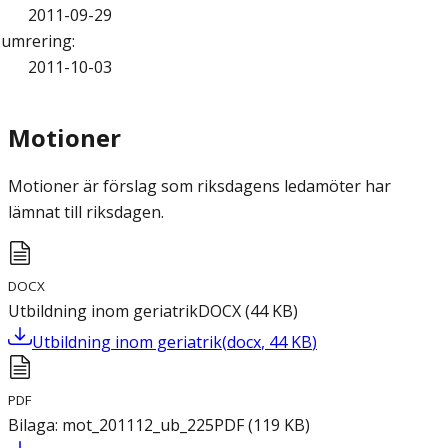
2011-09-29
umrering
:
2011-10-03
Motioner
Motioner är förslag som riksdagens ledamöter har
lämnat till riksdagen.
DOCX
Utbildning inom geriatrik
DOCX
(
44
KB
)
Utbildning inom geriatrik
(
docx
,
44
KB
)
PDF
Bilaga: mot_201112_ub_225
PDF
(
119
KB
)