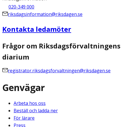
020-349 000
riksdagsinformation@riksdagen.se
Kontakta ledamöter
Frågor om Riksdagsförvaltningens
diarium
registrator.riksdagsforvaltningen@riksdagen.se
Genvägar
Arbeta hos oss
Beställ och ladda ner
För lärare
Press