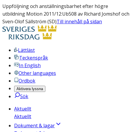
Uppföljning och anställningsbarhet efter högre
utbildning Motion 2011/12:Ub508 av Richard Jomshof och
Sven-Olof Sällström (SD)
Till innehåll på sidan
Lättläst
Teckenspråk
In English
Other languages
Ordbok
Aktivera lyssna
Sök
Aktuellt
Aktuellt
Dokument & lagar