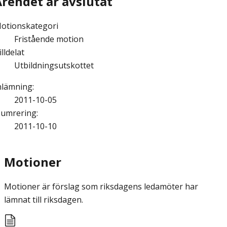
Ärendet är avslutat
otionskategori
Fristående motion
illdelat
Utbildningsutskottet
nlämning
:
2011-10-05
umrering
:
2011-10-10
Motioner
Motioner är förslag som riksdagens ledamöter har
lämnat till riksdagen.