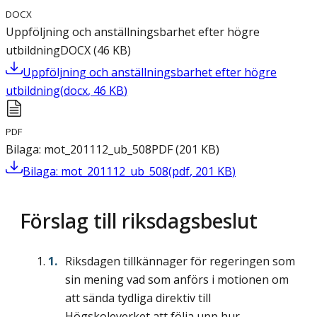
DOCX
Uppföljning och anställningsbarhet efter högre
utbildning
DOCX
(
46
KB
)
Uppföljning och anställningsbarhet efter högre
utbildning
(
docx
,
46
KB
)
PDF
Bilaga: mot_201112_ub_508
PDF
(
201
KB
)
Bilaga: mot_201112_ub_508
(
pdf
,
201
KB
)
Förslag till riksdagsbeslut
Riksdagen tillkännager för regeringen som
sin mening vad som anförs i motionen om
att sända tydliga direktiv till
Högskoleverket att följa upp hur