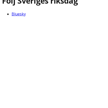
Följ Sveriges riksdag
Bluesky