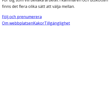
För dig som vill bevaka arbetet i kammaren och utskotten
finns det flera olika sätt att välja mellan.
Följ och prenumerera
Om webbplatsen
Kakor
Tillgänglighet