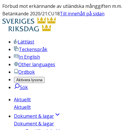
Förbud mot erkännande av utländska månggiften m.m.
Betänkande 2020/21:CU18
Till innehåll på sidan
Lättläst
Teckenspråk
In English
Other languages
Ordbok
Aktivera lyssna
Sök
Aktuellt
Aktuellt
Dokument & lagar
Dokument & lagar