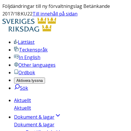
Följdändringar till ny förvaltningslag Betänkande
2017/18:KU22
Till innehåll på sidan
Lättläst
Teckenspråk
In English
Other languages
Ordbok
Aktivera lyssna
Sök
Aktuellt
Aktuellt
Dokument & lagar
Dokument & lagar