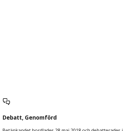
Debatt
, Genomförd
Betänkandet bordlades 28 maj 2018 och debatterades i