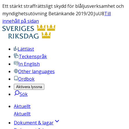
Ett stärkt straffrättsligt skydd för blåljusverksamhet och
myndighetsutövning Betänkande 2019/20:JuU8
Till
innehåll på sidan
Lättläst
Teckenspråk
In English
Other languages
Ordbok
Aktivera lyssna
Sök
Aktuellt
Aktuellt
Dokument & lagar