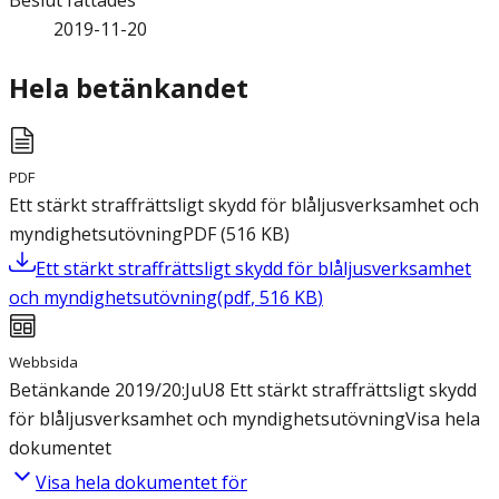
Beslut fattades
2019-11-20
Hela betänkandet
PDF
Ett stärkt straffrättsligt skydd för blåljusverksamhet och
myndighetsutövning
PDF
(
516
KB
)
Ett stärkt straffrättsligt skydd för blåljusverksamhet
och myndighetsutövning
(
pdf
,
516
KB
)
Webbsida
Betänkande 2019/20:JuU8 Ett stärkt straffrättsligt skydd
för blåljusverksamhet och myndighetsutövning
Visa hela
dokumentet
Visa hela dokumentet för