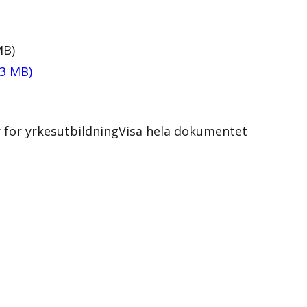
MB
)
3
MB
)
för yrkesutbildning
Visa hela dokumentet