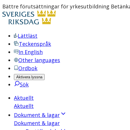
Bättre förutsättningar för yrkesutbildning Betän
Lättläst
Teckenspråk
In English
Other languages
Ordbok
Aktivera lyssna
Sök
Aktuellt
Aktuellt
Dokument & lagar
Dokument & lagar