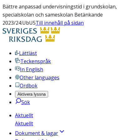
Bättre anpassad undervisningstid i grundskolan,
specialskolan och sameskolan Betänkande
2023/24:UbU5
Till innehåll på sidan
Lättläst
Teckenspråk
In English
Other languages
Ordbok
Aktivera lyssna
Sök
Aktuellt
Aktuellt
Dokument & lagar