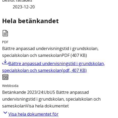
Beslut fattades
2023-12-20
Hela betänkandet
PDF
Bättre anpassad undervisningstid i grundskolan,
specialskolan och sameskolan
PDF
(
407
KB
)
Bättre anpassad undervisningstid i grundskolan,
specialskolan och sameskolan
(
pdf
,
407
KB
)
Webbsida
Betänkande 2023/24:UbU5 Bättre anpassad
undervisningstid i grundskolan, specialskolan och
sameskolan
Visa hela dokumentet
Visa hela dokumentet för