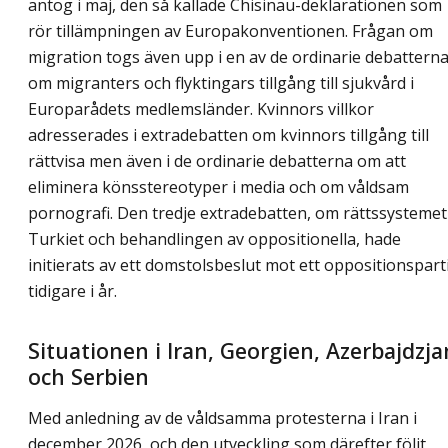
antog i maj, den så kallade Chisinau-deklarationen som
rör tillämpningen av Europakonventionen. Frågan om
migration togs även upp i en av de ordinarie debattern
om migranters och flyktingars tillgång till sjukvård i
Europarådets medlemsländer. Kvinnors villkor
adresserades i extradebatten om kvinnors tillgång till
rättvisa men även i de ordinarie debatterna om att
eliminera könsstereotyper i media och om våldsam
pornografi. Den tredje extradebatten, om rättssystemet 
Turkiet och behandlingen av oppositionella, hade
initierats av ett domstolsbeslut mot ett oppositionspart
tidigare i år.
Situationen i Iran, Georgien, Azerbajdzja
och Serbien
Med anledning av de våldsamma protesterna i Iran i
december 2026, och den utveckling som därefter följt,