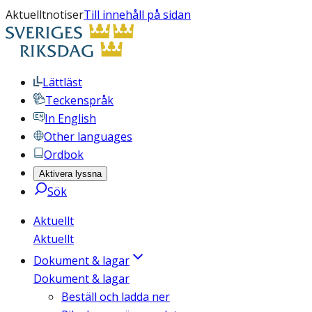
Aktuelltnotiser
Till innehåll på sidan
Lättläst
Teckenspråk
In English
Other languages
Ordbok
Aktivera lyssna
Sök
Aktuellt
Aktuellt
Dokument & lagar
Dokument & lagar
Beställ och ladda ner