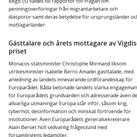
Begic (S) valdes till rapportör för frågan om
penningöverföringar från migrantarbetare och
diasporor samt deras betydelse för ursprungsländer oc
mottagarländer.
Gästtalare och årets mottagare av Vigdis
priset
Monacos statsminister Christophe Mirmand liksom
utrikesminister Isabelle Berro-Amadeï gästtalade, med
anledning av landets innevarande ordförandeskap för
Europarådet. Båda betonade landets starka engagema
för Europarådets grundvärden och adresserade även d
allvarliga utmaningar Europa står inför, såsom krig,
cyberhot, desinformation och minskat förtroende för
institutioner. Även Europarådets generalsekreterare
Alain Berset höll sedvanlig frågestund med
församlingens ledamöter.