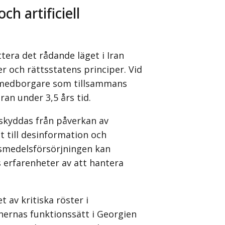
ch artificiell
era det rådande läget i Iran
 och rättsstatens principer. Vid
k medborgare som tillsammans
Iran under 3,5 års tid.
skyddas från påverkan av
at till desinformation och
ivsmedelsförsörjningen kan
 erfarenheter av att hantera
av kritiska röster i
nernas funktionssätt i Georgien