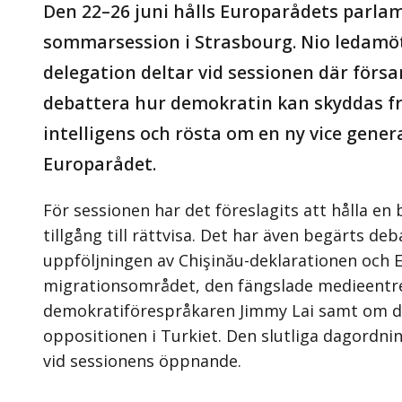
Den 22–26 juni hålls Europarådets parla
sommarsession i Strasbourg. Nio ledamöt
delegation deltar vid sessionen där förs
debattera hur demokratin kan skyddas frå
intelligens och rösta om en ny vice gener
Europarådet.
För sessionen har det föreslagits att hålla e
tillgång till rättvisa. Det har även begärts d
uppföljningen av Chişinău-deklarationen och 
migrationsområdet, den fängslade medieentr
demokratiförespråkaren Jimmy Lai samt om d
oppositionen i Turkiet. Den slutliga dagordni
vid sessionens öppnande.