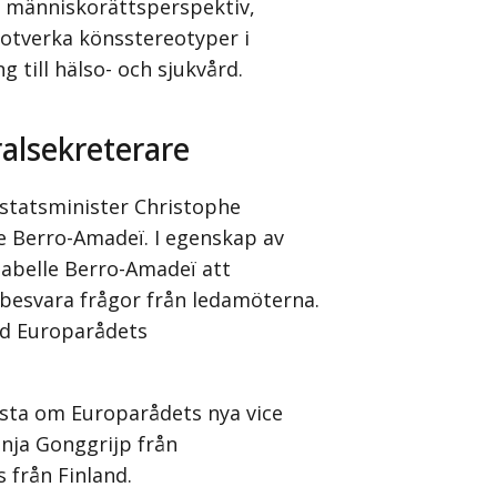
t människorättsperspektiv,
otverka könsstereotyper i
 till hälso- och sjukvård.
ralsekreterare
statsminister Christophe
e Berro-Amadeï. I egenskap av
abelle Berro-Amadeï att
besvara frågor från ledamöterna.
ed Europarådets
sta om Europarådets nya vice
nja Gonggrijp från
 från Finland.