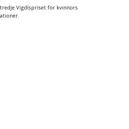
redje Vigdíspriset för kvinnors
ationer.