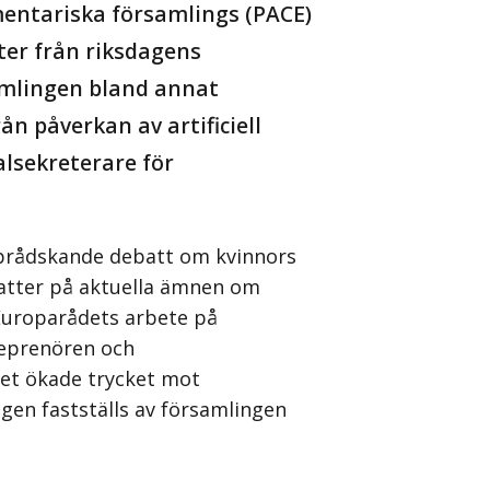
mentariska församlings (PACE)
er från riksdagens
amlingen bland annat
n påverkan av artificiell
alsekreterare för
n brådskande debatt om kvinnors
ebatter på aktuella ämnen om
Europarådets arbete på
eprenören och
et ökade trycket mot
ngen fastställs av församlingen