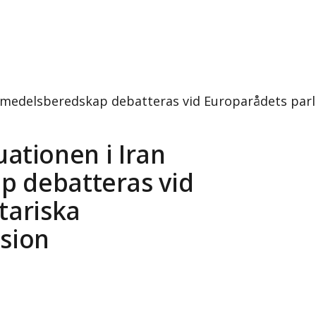
ch livsmedelsberedskap debatteras vid Europarådets 
tuationen i Iran
p debatteras vid
tariska
sion