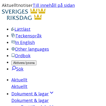
Aktuelltnotiser
Till innehåll på sidan
Lättläst
Teckenspråk
In English
Other languages
Ordbok
Aktivera lyssna
Sök
Aktuellt
Aktuellt
Dokument & lagar
Dokument & lagar