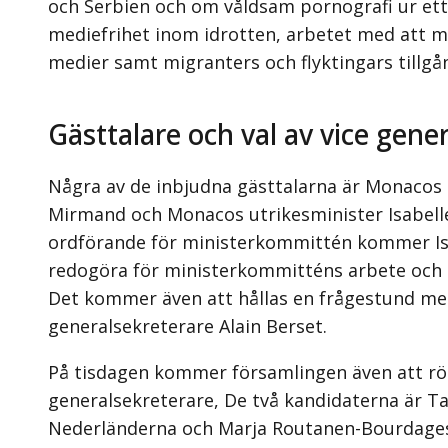
och Serbien och om våldsam pornografi ur et
mediefrihet inom idrotten, arbetet med att m
medier samt migranters och flyktingars tillgång
Gästtalare och val av vice gene
Några av de inbjudna gästtalarna är Monacos 
Mirmand och Monacos utrikesminister Isabell
ordförande för ministerkommittén kommer Is
redogöra för ministerkommitténs arbete och 
Det kommer även att hållas en frågestund m
generalsekreterare Alain Berset.
På tisdagen kommer församlingen även att rö
generalsekreterare, De två kandidaterna är Ta
Nederländerna och Marja Routanen-Bourdages