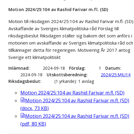
Motion 2024/25:104 av Rashid Farivar m.fl. (SD)
Motion till riksdagen 2024/25:104 av Rashid Farivar m.fl. (SD)
Avskaffande av Sveriges klimatpolitiska råd Förslag till
riksdagsbeslut Riksdagen ställer sig bakom det som anförs i
motionen om avskaffande av Sveriges klimatpolitiska råd och
tillkännager detta för regeringen. Motivering År 2017 antog
Sverige ett klimatpolitiskt
Inlämnad
2024-09-18
Förslag
1
Datum
2024-09-18
Utskottsberedning
2024/25:MJU14
Riksdagsbeslut
(1 yrkande): 1 avslag
Motion 2024/25:104 av Rashid Farivar m.fl. (SD)
Motion 2024/25:104 av Rashid Farivar m.fl. (SD)
(
docx
,
73
KB
)
Motion 2024/25:104 av Rashid Farivar m.fl. (SD)
(
pdf
,
80
KB
)