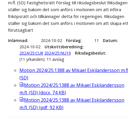
m.fl. (SD) Fastighetsrätt Förslag till riksdagsbeslut Riksdagen
ställer sig bakom det som anförs i motionen om att införa
friköpsrätt och tillkännager detta för regeringen. Riksdagen
ställer sig bakom det som anförs i motionen om att skapa et
förutsägbart
Inlämnad
2024-10-02
Förslag
11
Datum
2024-10-02
Utskottsberedning
2024/25:CU8
2024/25:NU19
Riksdagsbeslut
(11 yrkanden): 11 avslag
Motion 2024/25:1388 av Mikael Eskilandersson m.fl
(SD)
Motion 2024/25:1388 av Mikael Eskilandersson
m.fl. (SD)
(
docx
,
74
KB
)
Motion 2024/25:1388 av Mikael Eskilandersson
m.fl. (SD)
(
pdf
,
92
KB
)