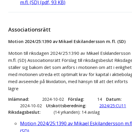
m.fl. (SD)
(
pdf
,
93
KB
)
Associationsrätt
Motion 2024/25:1390 av Mikael Eskilandersson m.fl. (SD)
Motion till riksdagen 2024/25:1390 av Mikael Eskilandersson
m.fl. (SD) Associationsrätt Förslag till riksdagsbeslut Riksdag
ställer sig bakom det som anförs i motionen om att i enlighet
med motionen utreda ett optimalt krav för kapital i aktiebola
med avseende på likvidation, med hänsyn till att det införts
lägre
Inlämnad
2024-10-02
Förslag
14
Datum
2024-10-02
Utskottsberedning
2024/25:CU11
Riksdagsbeslut
(14 yrkanden): 14 avslag
Motion 2024/25:1390 av Mikael Eskilandersson m.fl
(SD)