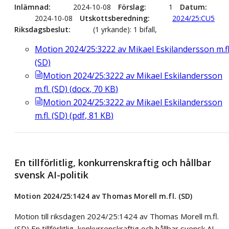
Inlämnad
2024-10-08
Förslag
1
Datum
2024-10-08
Utskottsberedning
2024/25:CU5
Riksdagsbeslut
(1 yrkande): 1 bifall,
Motion 2024/25:3222 av Mikael Eskilandersson m.fl
(SD)
Motion 2024/25:3222 av Mikael Eskilandersson
m.fl. (SD)
(
docx
,
70
KB
)
Motion 2024/25:3222 av Mikael Eskilandersson
m.fl. (SD)
(
pdf
,
81
KB
)
En tillförlitlig, konkurrenskraftig och hållbar
svensk AI-politik
Motion 2024/25:1424 av Thomas Morell m.fl. (SD)
Motion till riksdagen 2024/25:1424 av Thomas Morell m.fl.
(SD) En tillförlitlig, konkurrenskraftig och hållbar svensk AI-