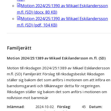
Motion 2024/25:1390 av Mikael Eskilandersson
m.fl. (SD)
(
docx
,
80
KB
)
Motion 2024/25:1390 av Mikael Eskilandersson
m.fl. (SD)
(
pdf
,
104
KB
)
Familjerätt
Motion 2024/25:1389 av Mikael Eskilandersson m.fl. (SD)
Motion till riksdagen 2024/25:1389 av Mikael Eskilandersson
m.fl. (SD) Familjerätt Förslag till riksdagsbeslut Riksdagen
ställer sig bakom det som anförs i motionen om att införa en
barndomsgaranti och tillkännager detta för regeringen.
Riksdagen ställer sig bakom det som anförs i motionen om
nollvision mot barnmisär
Inlämnad
2024-10-02
Förslag
45
Datum