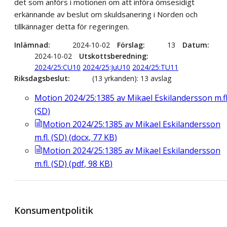
det som anförs i motionen om att införa ömsesidigt
erkännande av beslut om skuldsanering i Norden och
tillkännager detta för regeringen.
Inlämnad
2024-10-02
Förslag
13
Datum
2024-10-02
Utskottsberedning
2024/25:CU10
2024/25:JuU10
2024/25:TU11
Riksdagsbeslut
(13 yrkanden): 13 avslag
Motion 2024/25:1385 av Mikael Eskilandersson m.fl
(SD)
Motion 2024/25:1385 av Mikael Eskilandersson
m.fl. (SD)
(
docx
,
77
KB
)
Motion 2024/25:1385 av Mikael Eskilandersson
m.fl. (SD)
(
pdf
,
98
KB
)
Konsumentpolitik