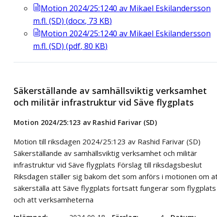
Motion 2024/25:1240 av Mikael Eskilandersson
m.fl. (SD)
(
docx
,
73
KB
)
Motion 2024/25:1240 av Mikael Eskilandersson
m.fl. (SD)
(
pdf
,
80
KB
)
Säkerställande av samhällsviktig verksamhet
och militär infrastruktur vid Säve flygplats
Motion 2024/25:123 av Rashid Farivar (SD)
Motion till riksdagen 2024/25:123 av Rashid Farivar (SD)
Säkerställande av samhällsviktig verksamhet och militär
infrastruktur vid Säve flygplats Förslag till riksdagsbeslut
Riksdagen ställer sig bakom det som anförs i motionen om a
säkerställa att Säve flygplats fortsatt fungerar som flygplats
och att verksamheterna