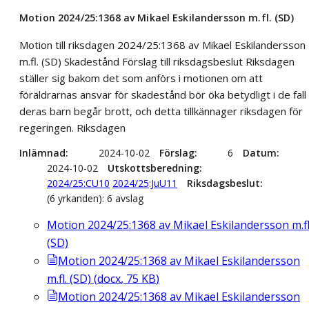
Motion 2024/25:1368 av Mikael Eskilandersson m.fl. (SD)
Motion till riksdagen 2024/25:1368 av Mikael Eskilandersson
m.fl. (SD) Skadestånd Förslag till riksdagsbeslut Riksdagen
ställer sig bakom det som anförs i motionen om att
föräldrarnas ansvar för skadestånd bör öka betydligt i de fall
deras barn begår brott, och detta tillkännager riksdagen för
regeringen. Riksdagen
Inlämnad
2024-10-02
Förslag
6
Datum
2024-10-02
Utskottsberedning
2024/25:CU10
2024/25:JuU11
Riksdagsbeslut
(6 yrkanden): 6 avslag
Motion 2024/25:1368 av Mikael Eskilandersson m.fl
(SD)
Motion 2024/25:1368 av Mikael Eskilandersson
m.fl. (SD)
(
docx
,
75
KB
)
Motion 2024/25:1368 av Mikael Eskilandersson