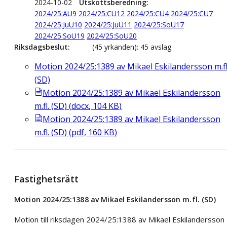
2024-10-02
Utskottsberedning
2024/25:AU9
2024/25:CU12
2024/25:CU4
2024/25:CU7
2024/25:JuU10
2024/25:JuU11
2024/25:SoU17
2024/25:SoU19
2024/25:SoU20
Riksdagsbeslut
(45 yrkanden): 45 avslag
Motion 2024/25:1389 av Mikael Eskilandersson m.fl
(SD)
Motion 2024/25:1389 av Mikael Eskilandersson
m.fl. (SD)
(
docx
,
104
KB
)
Motion 2024/25:1389 av Mikael Eskilandersson
m.fl. (SD)
(
pdf
,
160
KB
)
Fastighetsrätt
Motion 2024/25:1388 av Mikael Eskilandersson m.fl. (SD)
Motion till riksdagen 2024/25:1388 av Mikael Eskilandersson