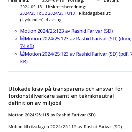
Inlämnad
2024-09-18
Förslag
4
Datum
2024-09-18
Utskottsberedning
2024/25:FöU2
2024/25:TU13
Riksdagsbeslut
(4 yrkanden): 4 avslag
Motion 2024/25:123 av Rashid Farivar (SD)
Motion 2024/25:123 av Rashid Farivar (SD)
(
docx
,
74
KB
)
Motion 2024/25:123 av Rashid Farivar (SD)
(
pdf
,
KB
)
Utökade krav på transparens och ansvar för
fordonstillverkare samt en teknikneutral
definition av miljöbil
Motion 2024/25:115 av Rashid Farivar (SD)
Motion till riksdagen 2024/25:115 av Rashid Farivar (SD)