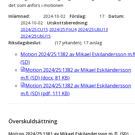
det som anförs i motionen
Inlämnad
2024-10-02
Förslag
17
Datum
2024-10-02
Utskottsberedning
2024/25:CU15
2024/25:FöU4
2024/25:UbU13
2024/25:UbU15
Riksdagsbeslut
(17 yrkanden): 17 avslag
Motion 2024/25:1382 av Mikael Eskilandersson m.fl
(SD)
Motion 2024/25:1382 av Mikael Eskilandersson
m.fl. (SD)
(
docx
,
81
KB
)
Motion 2024/25:1382 av Mikael Eskilandersson
m.fl. (SD)
(
pdf
,
111
KB
)
Överskuldsättning
Motion 2024/25:1381 av Mikael Eskilandersson m.fl. (SD)