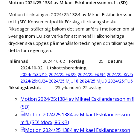
Motion 2024/25:1384 av Mikael Eskilandersson m.fl. (SD)
Motion till riksdagen 2024/25:1384 av Mikael Eskilandersson
m.fl. (SD) Konsumentpolitik Förslag till riksdagsbeslut
Riksdagen ställer sig bakom det som anförs i motionen om a
Sverige inom EU ska verka för att innehåll i alkoholhaltiga
drycker ska uppges på innehållsförteckningen och tillkännage
detta för regeringen.
Inlämnad
2024-10-02
Förslag
25
Datum
2024-10-02
Utskottsberedning
2024/25:CU12
2024/25:FiU22
2024/25:FiU34
2024/25:KrU5
2024/25:KU24
2024/25:MJU18
2024/25:MJU8
2024/25:TU6
Riksdagsbeslut
(25 yrkanden): 25 avslag
Motion 2024/25:1384 av Mikael Eskilandersson m.fl
(SD)
Motion 2024/25:1384 av Mikael Eskilandersson
m.fl. (SD)
(
docx
,
86
KB
)
Motion 2024/25:1384 av Mikael Eskilandersson