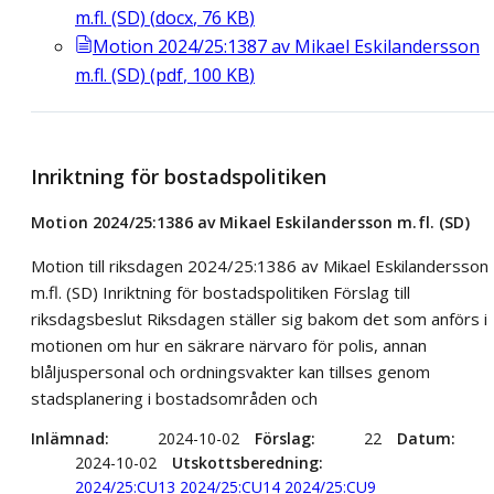
m.fl. (SD)
(
docx
,
76
KB
)
Motion 2024/25:1387 av Mikael Eskilandersson
m.fl. (SD)
(
pdf
,
100
KB
)
Inriktning för bostadspolitiken
Motion 2024/25:1386 av Mikael Eskilandersson m.fl. (SD)
Motion till riksdagen 2024/25:1386 av Mikael Eskilandersson
m.fl. (SD) Inriktning för bostadspolitiken Förslag till
riksdagsbeslut Riksdagen ställer sig bakom det som anförs i
motionen om hur en säkrare närvaro för polis, annan
blåljuspersonal och ordningsvakter kan tillses genom
stadsplanering i bostadsområden och
Inlämnad
2024-10-02
Förslag
22
Datum
2024-10-02
Utskottsberedning
2024/25:CU13
2024/25:CU14
2024/25:CU9