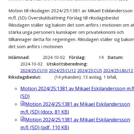
Motion till riksdagen 2024/25:1381 av Mikael Eskilandersson
m.fl. (SD) Överskuldsättning Förslag till riksdagsbeslut
Riksdagen ställer sig bakom det som anförs i motionen om a
stärka unga personers kunskaper om privatekonomi och
tillkännager detta för regeringen. Riksdagen ställer sig bako
det som anförs i motionen
Inlämnad
2024-10-02
Förslag
14
Datum
2024-10-02
Utskottsberedning
2024/25:CU10
2024/25:CU12
2024/25:CU5
2024/25:UbU12
Riksdagsbeslut
(14 yrkanden): 13 avslag, 1 bifall,
Motion 2024/25:1381 av Mikael Eskilandersson m.fl
(SD)
Motion 2024/25:1381 av Mikael Eskilandersson
m.fl. (SD)
(
docx
,
81
KB
)
Motion 2024/25:1381 av Mikael Eskilandersson
m.fl. (SD)
(
pdf
,
110
KB
)