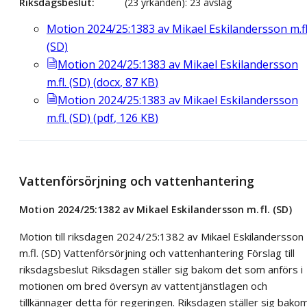
Riksdagsbeslut
(23 yrkanden): 23 avslag
Motion 2024/25:1383 av Mikael Eskilandersson m.fl
(SD)
Motion 2024/25:1383 av Mikael Eskilandersson
m.fl. (SD)
(
docx
,
87
KB
)
Motion 2024/25:1383 av Mikael Eskilandersson
m.fl. (SD)
(
pdf
,
126
KB
)
Vattenförsörjning och vattenhantering
Motion 2024/25:1382 av Mikael Eskilandersson m.fl. (SD)
Motion till riksdagen 2024/25:1382 av Mikael Eskilandersson
m.fl. (SD) Vattenförsörjning och vattenhantering Förslag till
riksdagsbeslut Riksdagen ställer sig bakom det som anförs i
motionen om bred översyn av vattentjänstlagen och
tillkännager detta för regeringen. Riksdagen ställer sig bako