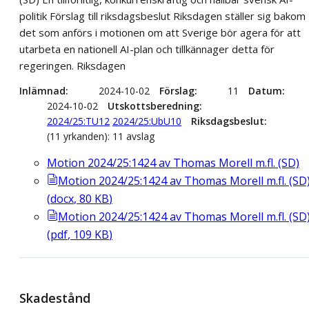
politik Förslag till riksdagsbeslut Riksdagen ställer sig bakom
det som anförs i motionen om att Sverige bör agera för att
utarbeta en nationell AI-plan och tillkännager detta för
regeringen. Riksdagen
Inlämnad
2024-10-02
Förslag
11
Datum
2024-10-02
Utskottsberedning
2024/25:TU12
2024/25:UbU10
Riksdagsbeslut
(11 yrkanden): 11 avslag
Motion 2024/25:1424 av Thomas Morell m.fl. (SD)
Motion 2024/25:1424 av Thomas Morell m.fl. (SD
(
docx
,
80
KB
)
Motion 2024/25:1424 av Thomas Morell m.fl. (SD
(
pdf
,
109
KB
)
Skadestånd