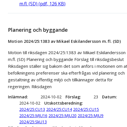
m.fl. (SD)
(
pdf
,
126
KB
)
Planering och byggande
Motion 2024/25:1383 av Mikael Eskilandersson m.fl. (SD)
Motion till riksdagen 2024/25:1383 av Mikael Eskilandersson
m.fl. (SD) Planering och byggande Förslag till riksdagsbeslut
Riksdagen ställer sig bakom det som anförs i motionen om a
befolkningens preferenser ska efterfrågas vid planering och
gestaltning av offentlig miljö och tillkännager detta för
regeringen. Riksdagen
Inlämnad
2024-10-02
Förslag
23
Datum
2024-10-02
Utskottsberedning
2024/25:CU13
2024/25:CU14
2024/25:CU15
2024/25:MJU16
2024/25:MJU20
2024/25:MJU9
2024/25:SkU13