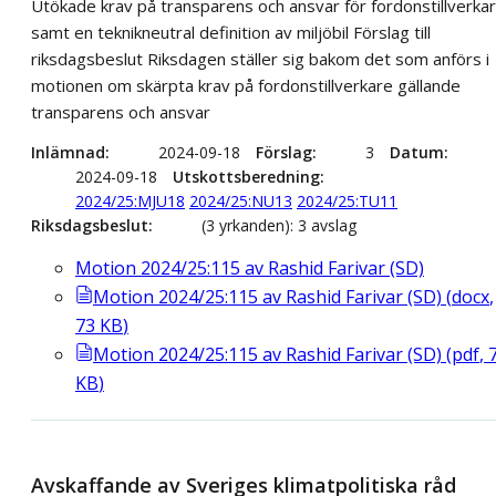
Utökade krav på transparens och ansvar för fordonstillverka
samt en teknikneutral definition av miljöbil Förslag till
riksdagsbeslut Riksdagen ställer sig bakom det som anförs i
motionen om skärpta krav på fordonstillverkare gällande
transparens och ansvar
Inlämnad
2024-09-18
Förslag
3
Datum
2024-09-18
Utskottsberedning
2024/25:MJU18
2024/25:NU13
2024/25:TU11
Riksdagsbeslut
(3 yrkanden): 3 avslag
Motion 2024/25:115 av Rashid Farivar (SD)
Motion 2024/25:115 av Rashid Farivar (SD)
(
docx
,
73
KB
)
Motion 2024/25:115 av Rashid Farivar (SD)
(
pdf
,
KB
)
Avskaffande av Sveriges klimatpolitiska råd