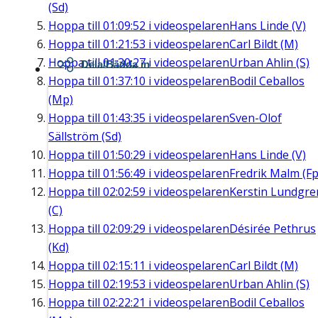
(Sd)
Hoppa till
01:09:52
i videospelaren
Hans Linde (V)
Hoppa till
01:21:53
i videospelaren
Carl Bildt (M)
Hoppa till
01:30:27
i videospelaren
Urban Ahlin (S)
Dela/Bädda in
Hoppa till
01:37:10
i videospelaren
Bodil Ceballos
(Mp)
Hoppa till
01:43:35
i videospelaren
Sven-Olof
Sällström (Sd)
Hoppa till
01:50:29
i videospelaren
Hans Linde (V)
Hoppa till
01:56:49
i videospelaren
Fredrik Malm (Fp
Hoppa till
02:02:59
i videospelaren
Kerstin Lundgre
(C)
Hoppa till
02:09:29
i videospelaren
Désirée Pethrus
(Kd)
Hoppa till
02:15:11
i videospelaren
Carl Bildt (M)
Hoppa till
02:19:53
i videospelaren
Urban Ahlin (S)
Hoppa till
02:22:21
i videospelaren
Bodil Ceballos