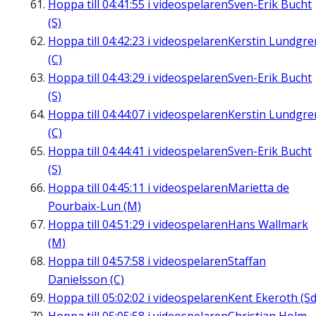
Hoppa till
04:41:55
i videospelaren
Sven-Erik Bucht
(S)
Hoppa till
04:42:23
i videospelaren
Kerstin Lundgre
(C)
Hoppa till
04:43:29
i videospelaren
Sven-Erik Bucht
(S)
Hoppa till
04:44:07
i videospelaren
Kerstin Lundgre
(C)
Hoppa till
04:44:41
i videospelaren
Sven-Erik Bucht
(S)
Hoppa till
04:45:11
i videospelaren
Marietta de
Pourbaix-Lun (M)
Hoppa till
04:51:29
i videospelaren
Hans Wallmark
(M)
Hoppa till
04:57:58
i videospelaren
Staffan
Danielsson (C)
Hoppa till
05:02:02
i videospelaren
Kent Ekeroth (Sd