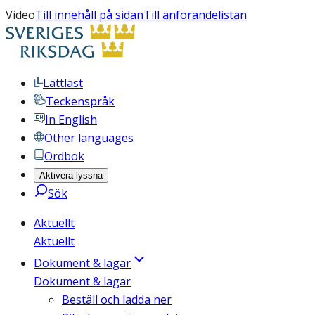
Video
Till innehåll på sidan
Till anförandelistan
Lättläst
Teckenspråk
In English
Other languages
Ordbok
Aktivera lyssna
Sök
Aktuellt
Aktuellt
Dokument & lagar
Dokument & lagar
Beställ och ladda ner