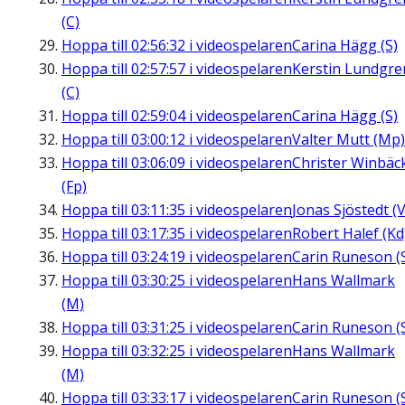
(C)
Hoppa till
02:56:32
i videospelaren
Carina Hägg (S)
Hoppa till
02:57:57
i videospelaren
Kerstin Lundgre
(C)
Hoppa till
02:59:04
i videospelaren
Carina Hägg (S)
Hoppa till
03:00:12
i videospelaren
Valter Mutt (Mp)
Hoppa till
03:06:09
i videospelaren
Christer Winbäc
(Fp)
Hoppa till
03:11:35
i videospelaren
Jonas Sjöstedt (V
Hoppa till
03:17:35
i videospelaren
Robert Halef (Kd
Hoppa till
03:24:19
i videospelaren
Carin Runeson (
Hoppa till
03:30:25
i videospelaren
Hans Wallmark
(M)
Hoppa till
03:31:25
i videospelaren
Carin Runeson (
Hoppa till
03:32:25
i videospelaren
Hans Wallmark
(M)
Hoppa till
03:33:17
i videospelaren
Carin Runeson (