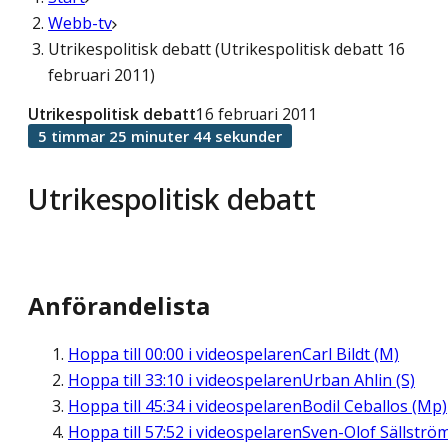
Webb-tv
Utrikespolitisk debatt (Utrikespolitisk debatt 16
februari 2011)
Utrikespolitisk debatt
16 februari 2011
5 timmar 25 minuter 44 sekunder
Utrikespolitisk debatt
Anförandelista
Hoppa till
00:00
i videospelaren
Carl Bildt (M)
Hoppa till
33:10
i videospelaren
Urban Ahlin (S)
Hoppa till
45:34
i videospelaren
Bodil Ceballos (Mp)
Hoppa till
57:52
i videospelaren
Sven-Olof Sällströ