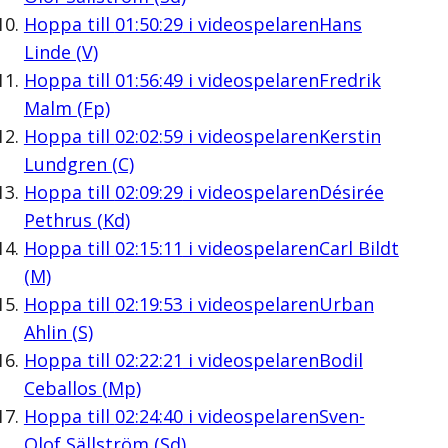
Hoppa till
01:50:29
i videospelaren
Hans
Linde (V)
Hoppa till
01:56:49
i videospelaren
Fredrik
Malm (Fp)
Hoppa till
02:02:59
i videospelaren
Kerstin
Lundgren (C)
Hoppa till
02:09:29
i videospelaren
Désirée
Pethrus (Kd)
Hoppa till
02:15:11
i videospelaren
Carl Bildt
(M)
Hoppa till
02:19:53
i videospelaren
Urban
Ahlin (S)
Hoppa till
02:22:21
i videospelaren
Bodil
Ceballos (Mp)
Hoppa till
02:24:40
i videospelaren
Sven-
Olof Sällström (Sd)