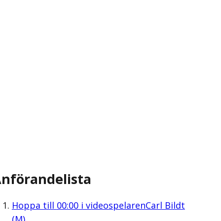
nförandelista
Hoppa till
00:00
i videospelaren
Carl Bildt
(M)