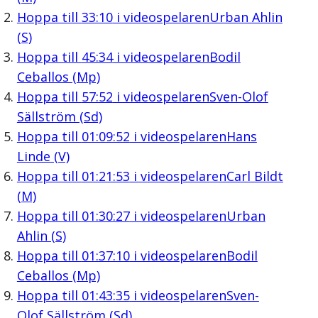
Hoppa till
33:10
i videospelaren
Urban Ahlin
(S)
Hoppa till
45:34
i videospelaren
Bodil
Ceballos (Mp)
Hoppa till
57:52
i videospelaren
Sven-Olof
Sällström (Sd)
Hoppa till
01:09:52
i videospelaren
Hans
Linde (V)
Hoppa till
01:21:53
i videospelaren
Carl Bildt
(M)
Hoppa till
01:30:27
i videospelaren
Urban
Ahlin (S)
Hoppa till
01:37:10
i videospelaren
Bodil
Ceballos (Mp)
Hoppa till
01:43:35
i videospelaren
Sven-
Olof Sällström (Sd)