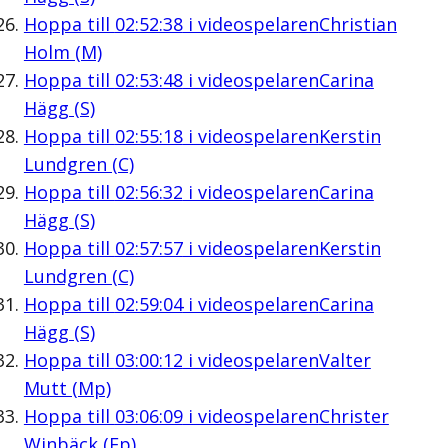
Hoppa till
02:52:38
i videospelaren
Christian
Holm (M)
Hoppa till
02:53:48
i videospelaren
Carina
Hägg (S)
Hoppa till
02:55:18
i videospelaren
Kerstin
Lundgren (C)
Hoppa till
02:56:32
i videospelaren
Carina
Hägg (S)
Hoppa till
02:57:57
i videospelaren
Kerstin
Lundgren (C)
Hoppa till
02:59:04
i videospelaren
Carina
Hägg (S)
Hoppa till
03:00:12
i videospelaren
Valter
Mutt (Mp)
Hoppa till
03:06:09
i videospelaren
Christer
Winbäck (Fp)