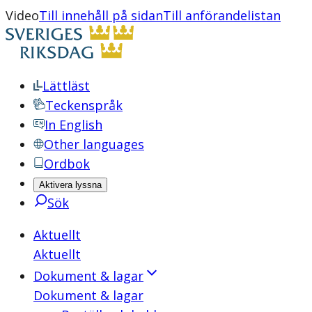
Video
Till innehåll på sidan
Till anförandelistan
Lättläst
Teckenspråk
In English
Other languages
Ordbok
Aktivera lyssna
Sök
Aktuellt
Aktuellt
Dokument & lagar
Dokument & lagar