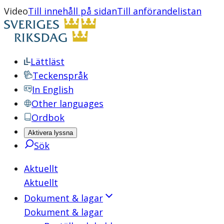
Video
Till innehåll på sidan
Till anförandelistan
Lättläst
Teckenspråk
In English
Other languages
Ordbok
Aktivera lyssna
Sök
Aktuellt
Aktuellt
Dokument & lagar
Dokument & lagar