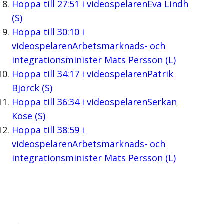
Hoppa till
27:51
i videospelaren
Eva Lindh
(S)
Hoppa till
30:10
i
videospelaren
Arbetsmarknads- och
integrationsminister Mats Persson (L)
Hoppa till
34:17
i videospelaren
Patrik
Björck (S)
Hoppa till
36:34
i videospelaren
Serkan
Köse (S)
Hoppa till
38:59
i
videospelaren
Arbetsmarknads- och
integrationsminister Mats Persson (L)