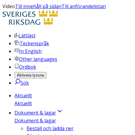
Video
Till innehåll på sidan
Till anförandelistan
Lättläst
Teckenspråk
In English
Other languages
Ordbok
Aktivera lyssna
Sök
Aktuellt
Aktuellt
Dokument & lagar
Dokument & lagar
Beställ och ladda ner