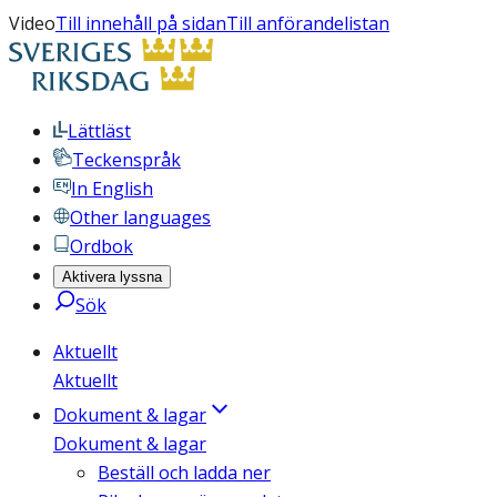
Video
Till innehåll på sidan
Till anförandelistan
Lättläst
Teckenspråk
In English
Other languages
Ordbok
Aktivera lyssna
Sök
Aktuellt
Aktuellt
Dokument & lagar
Dokument & lagar
Beställ och ladda ner