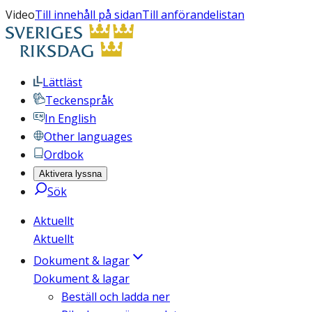
Video
Till innehåll på sidan
Till anförandelistan
Lättläst
Teckenspråk
In English
Other languages
Ordbok
Aktivera lyssna
Sök
Aktuellt
Aktuellt
Dokument & lagar
Dokument & lagar
Beställ och ladda ner