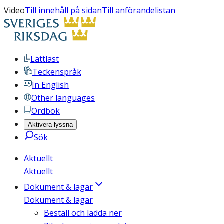
Video
Till innehåll på sidan
Till anförandelistan
Lättläst
Teckenspråk
In English
Other languages
Ordbok
Aktivera lyssna
Sök
Aktuellt
Aktuellt
Dokument & lagar
Dokument & lagar
Beställ och ladda ner