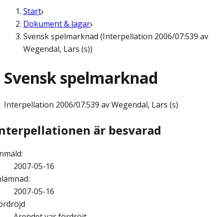
Start
Dokument & lagar
Svensk spelmarknad (Interpellation 2006/07:539 av
Wegendal, Lars (s))
Svensk spelmarknad
Interpellation
2006/07:539 av Wegendal, Lars (s)
Interpellationen är besvarad
nmäld
:
2007-05-16
nlämnad
:
2007-05-16
ördröjd
Ärendet var fördröjt