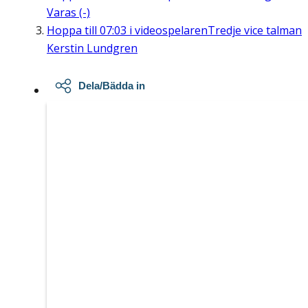
Varas (-)
Hoppa till
07:03
i videospelaren
Tredje vice talman
Kerstin Lundgren
Dela/Bädda in