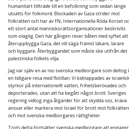
humanitärt tillträde till en befolkning som sedan länge
utsätts för folkmord. Blockaden av Gaza strider mot
folkrätten och har av FN, Internationella Röda Korset o
ett stort antal människorättsorganisationer beskrivits
som olaglig. Den här gången reser båten med syftet att
återuppbygga Gaza, det vill säga främst läkare, lärare
och byggare. Återbyggandet som måste ske utifrån det
palestinska folkets vilja.
Jag var själv en av nio svenska medborgare som deltog i
en tidigare resa med flotillan. Vi kidnappades av israelis
styrkor på internationellt vatten, frihetsberövades och
deporterades, utan att ha begått något brott. Sveriges
regering vidtog inga åtgärder för att skydda oss, kräva
ansvar eller markera mot Israel för brott mot folkrätten
och mot svenska medborgares rättigheter.
Trots detta fortsätter svenska medborgare att engage