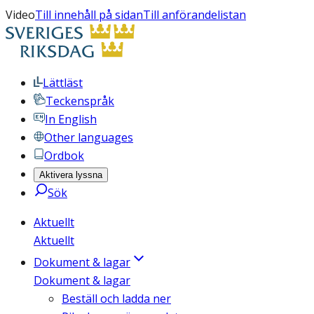
Video
Till innehåll på sidan
Till anförandelistan
Lättläst
Teckenspråk
In English
Other languages
Ordbok
Aktivera lyssna
Sök
Aktuellt
Aktuellt
Dokument & lagar
Dokument & lagar
Beställ och ladda ner