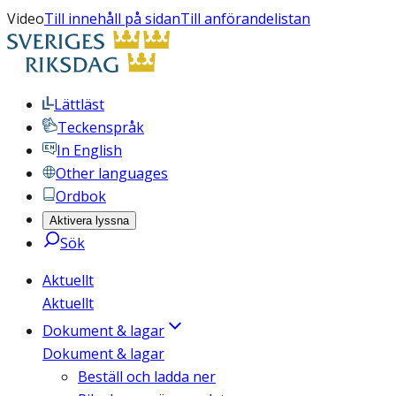
Video
Till innehåll på sidan
Till anförandelistan
Lättläst
Teckenspråk
In English
Other languages
Ordbok
Aktivera lyssna
Sök
Aktuellt
Aktuellt
Dokument & lagar
Dokument & lagar
Beställ och ladda ner